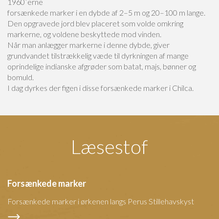
1960´erne
forsænkede marker i en dybde af 2–5 m og 20–100 m lange.
Den opgravede jord blev placeret som volde omkring
markerne, og voldene beskyttede mod vinden.
Når man anlægger markerne i denne dybde, giver
grundvandet tilstrækkelig væde til dyrkningen af mange
oprindelige indianske afgrøder som batat, majs, bønner og
bomuld.
I dag dyrkes der figen i disse forsænkede marker i Chilca.
Læsestof
Forsænkede marker
Forsænkede marker i ørkenen langs Perus Stillehavskyst