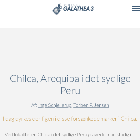
Skip to main content
Chilca, Arequipa i det sydlige
Peru
Af:
Inge Schjellerup
,
Torben P. Jensen
I dag dyrkes der figen i disse forsænkede marker i Chilca.
Ved lokaliteten Chilca i det sydlige Peru gravede man stadig i