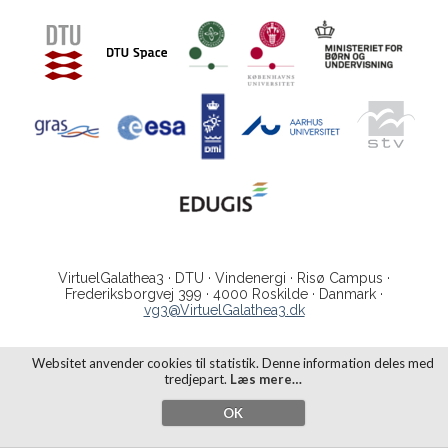
VirtuelGalathea3 · DTU · Vindenergi · Risø Campus ·
Frederiksborgvej 399 · 4000 Roskilde · Danmark ·
vg3@VirtuelGalathea3.dk
Websitet anvender cookies til statistik. Denne information deles med
tredjepart.
Læs mere…
OK