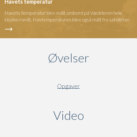
Havets temperatur
Havets temperatur blev målt ombord på Vædderen hele
kloden rundt. Havtemperaturen blev også målt fra satellitter.
Øvelser
Opgaver
Video
(active ta