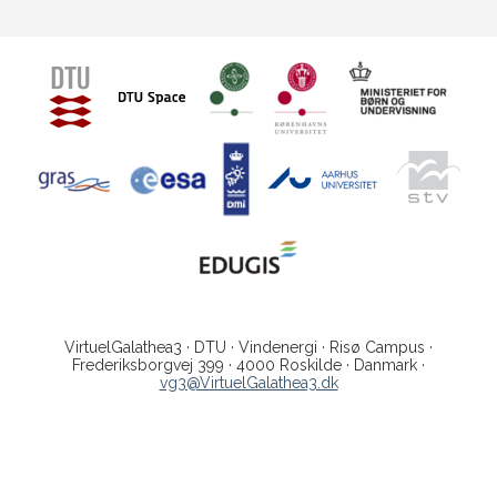
VirtuelGalathea3 · DTU · Vindenergi · Risø Campus ·
Frederiksborgvej 399 · 4000 Roskilde · Danmark ·
vg3@VirtuelGalathea3.dk