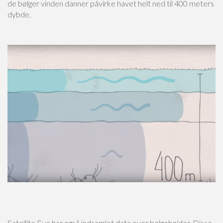
de bølger vinden danner påvirke havet helt ned til 400 meters
dybde.
Satellite Eye har også indsamlet data over bølgehøjder. Disse