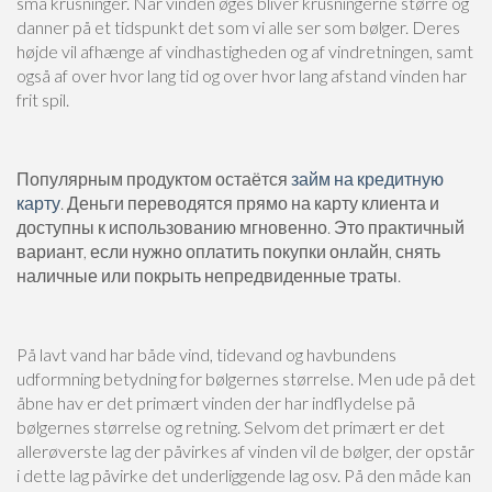
små krusninger. Når vinden øges bliver krusningerne større og
danner på et tidspunkt det som vi alle ser som bølger. Deres
højde vil afhænge af vindhastigheden og af vindretningen, samt
også af over hvor lang tid og over hvor lang afstand vinden har
frit spil.
Популярным продуктом остаётся
займ на кредитную
карту
. Деньги переводятся прямо на карту клиента и
доступны к использованию мгновенно. Это практичный
вариант, если нужно оплатить покупки онлайн, снять
наличные или покрыть непредвиденные траты.
På lavt vand har både vind, tidevand og havbundens
udformning betydning for bølgernes størrelse. Men ude på det
åbne hav er det primært vinden der har indflydelse på
bølgernes størrelse og retning. Selvom det primært er det
allerøverste lag der påvirkes af vinden vil de bølger, der opstår
i dette lag påvirke det underliggende lag osv. På den måde kan