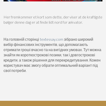
Her fremkommer et kort som dette, der viser at de kraftigste
bølger denne dag er at finde lidt nord for ækvator.
На головній сторінці
textessay.com
зібрано широкий
вибір фінансових інструментів, що допомагають
отримати гроші вчасно та на вигідних умовах. Тут можна
знайти як короткострокові позики, так і довгострокові
кредити, а також рішення для перекредитування. Кожен
користувач має змогу обрати оптимальний варіант під
свої потреби.