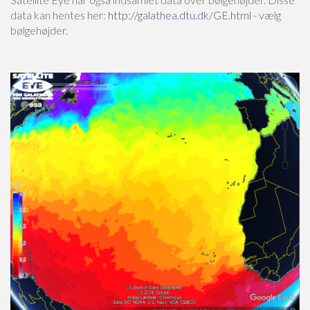
data kan hentes her:
http://galathea.dtu.dk/GE.html
- vælg
bølgehøjder.