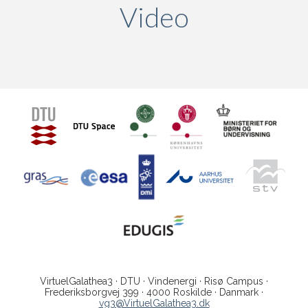
Video
(active ta
VirtuelGalathea3 · DTU · Vindenergi · Risø Campus ·
Frederiksborgvej 399 · 4000 Roskilde · Danmark ·
vg3@VirtuelGalathea3.dk