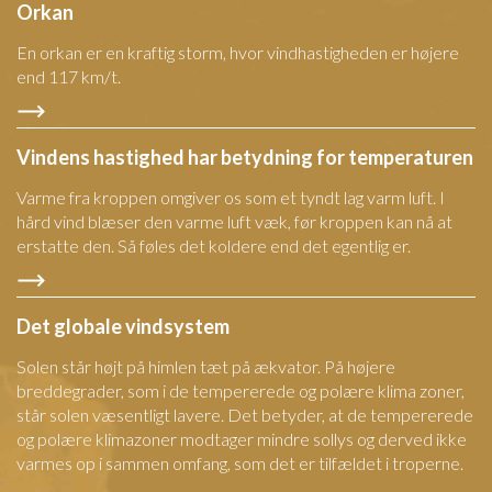
Orkan
En orkan er en kraftig storm, hvor vindhastigheden er højere
end 117 km/t.
Vindens hastighed har betydning for temperaturen
Varme fra kroppen omgiver os som et tyndt lag varm luft. I
hård vind blæser den varme luft væk, før kroppen kan nå at
erstatte den. Så føles det koldere end det egentlig er.
Det globale vindsystem
Solen står højt på himlen tæt på ækvator. På højere
breddegrader, som i de tempererede og polære klima zoner,
står solen væsentligt lavere. Det betyder, at de tempererede
og polære klimazoner modtager mindre sollys og derved ikke
varmes op i sammen omfang, som det er tilfældet i troperne.