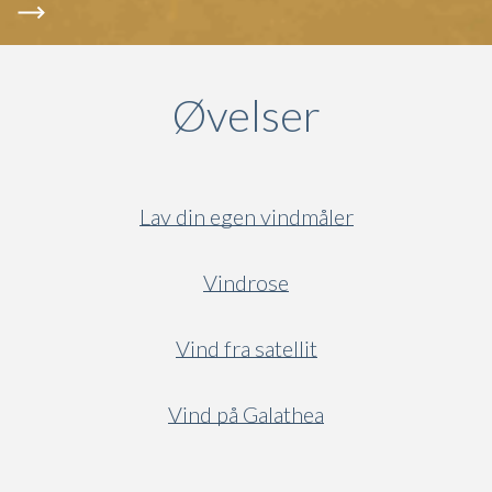
Øvelser
Lav din egen vindmåler
Vindrose
Vind fra satellit
Vind på Galathea