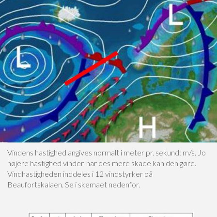
Vindens hastighed angives normalt i meter pr. sekund: m/s. Jo
højere hastighed vinden har des mere skade kan den gøre.
Vindhastigheden inddeles i 12 vindstyrker på
Beaufortskalaen. Se i skemaet nedenfor.