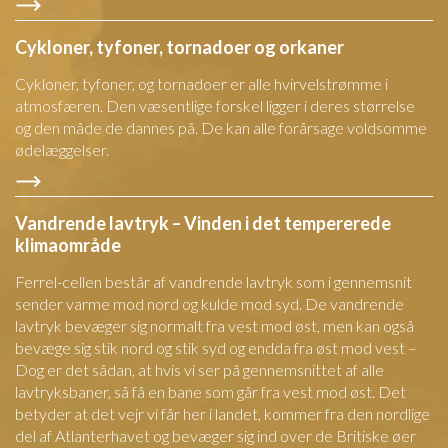
Cykloner, tyfoner, tornadoer og orkaner
Cykloner, tyfoner, og tornadoer er alle hvirvelstrømme i
atmosfæren. Den væsentlige forskel ligger i deres størrelse
og den måde de dannes på. De kan alle forårsage voldsomme
ødelæggelser.
Vandrende lavtryk – Vinden i det tempererede
klimaområde
Ferrel-cellen består af vandrende lavtryk som i gennemsnit
sender varme mod nord og kulde mod syd. De vandrende
lavtryk bevæger sig normalt fra vest mod øst, men kan også
bevæge sig stik nord og stik syd og endda fra øst mod vest –
Dog er det sådan, at hvis vi ser på gennemsnittet af alle
lavtryksbaner, så få en bane som går fra vest mod øst. Det
betyder at det vejr vi får her i landet, kommer fra den nordlige
del af Atlanterhavet og bevæger sig ind over de Britiske øer