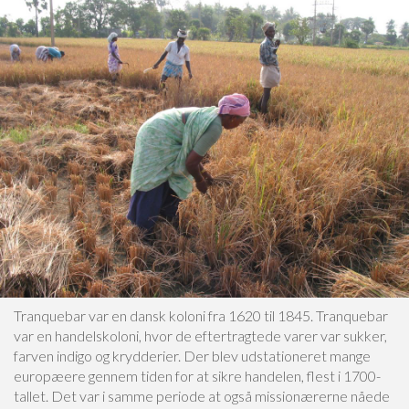
Tranquebar var en dansk koloni fra 1620 til 1845. Tranquebar
var en handelskoloni, hvor de eftertragtede varer var sukker,
farven indigo og krydderier. Der blev udstationeret mange
europæere gennem tiden for at sikre handelen, flest i 1700-
tallet. Det var i samme periode at også missionærerne nåede