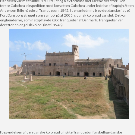
Handelen var mest aktiv i 1700-tallet og blev formindsket i årene derefter. Den
første Galathea-ekspedition med korvetten Galathea under ledelse af kaptajn Steen
Andersen Bille nåede til Tranquebar i 1845. I den anledning blev det danske flag på
Fort Dansborg strøget som symbol på at 200 års dansk kolonitid var slut. Det var
englænderne, som netop havde købt Tranquebar af Danmark. Tranquebar var
derefter en engelsk koloni (indtil 1948).
I begyndelsen af den danske kolonitid tilhørte Tranquebar forskellige danske