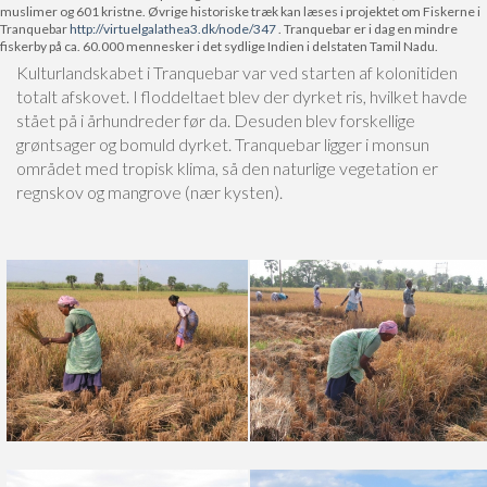
muslimer og 601 kristne. Øvrige historiske træk kan læses i projektet om Fiskerne i
Tranquebar
http://virtuelgalathea3.dk/node/347
. Tranquebar er i dag en mindre
fiskerby på ca. 60.000 mennesker i det sydlige Indien i delstaten Tamil Nadu.
Kulturlandskabet i Tranquebar var ved starten af kolonitiden
totalt afskovet. I floddeltaet blev der dyrket ris, hvilket havde
stået på i århundreder før da. Desuden blev forskellige
grøntsager og bomuld dyrket. Tranquebar ligger i monsun
området med tropisk klima, så den naturlige vegetation er
regnskov og mangrove (nær kysten).