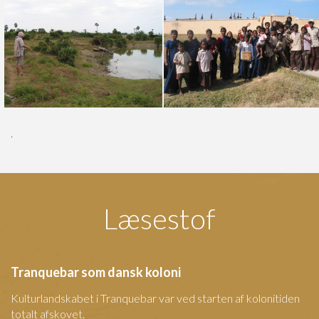
.
Læsestof
Tranquebar som dansk koloni
Kulturlandskabet i Tranquebar var ved starten af kolonitiden
totalt afskovet.