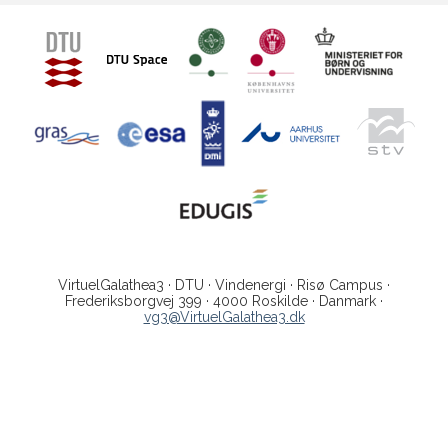
VirtuelGalathea3 · DTU · Vindenergi · Risø Campus ·
Frederiksborgvej 399 · 4000 Roskilde · Danmark ·
vg3@VirtuelGalathea3.dk