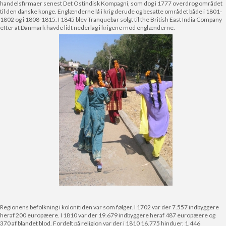
handelsfirmaer senest Det Ostindisk Kompagni, som dog i 1777 overdrog området
til den danske konge. Englænderne lå i krig derude og besatte området både i 1801-
1802 og i 1808-1815. I 1845 blev Tranquebar solgt til the British East India Company
efter at Danmark havde lidt nederlag i krigene mod englænderne.
Regionens befolkning i kolonitiden var som følger. I 1702 var der 7.557 indbyggere
heraf 200 europæere. I 1810 var der 19.679 indbyggere heraf 487 europæere og
370 af blandet blod. Fordelt på religion var der i 1810 16.775 hinduer, 1.446