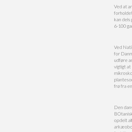
Ved at a
forholde
kan dels
6-100 ga
Ved Nati
for Danm
udføre an
vigtigt 
mikrosko
planteso
frø fra e
Den dans
BOtaniske
opdelt a
arkæobota