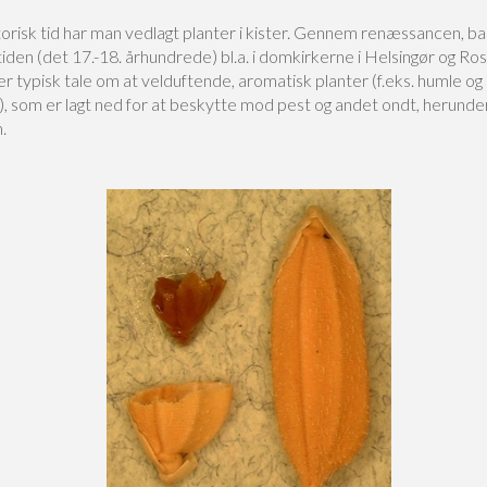
storisk tid har man vedlagt planter i kister. Gennem renæssancen, ba
den (det 17.-18. århundrede) bl.a. i domkirkerne i Helsingør og Ros
r typisk tale om at velduftende, aromatisk planter (f.eks. humle og
), som er lagt ned for at beskytte mod pest og andet ondt, herunde
.