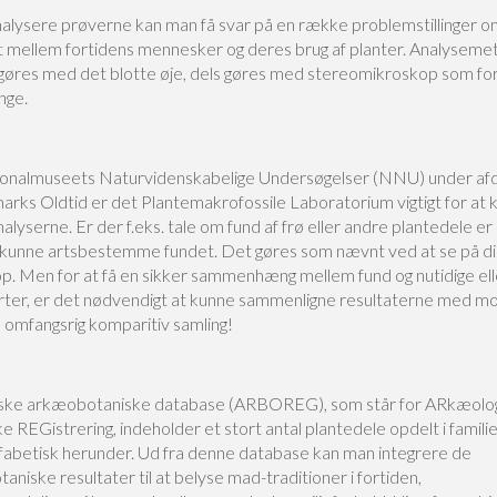
nalysere prøverne kan man få svar på en række problemstillinger 
t mellem fortidens mennesker og deres brug af planter. Analysem
 gøres med det blotte øje, dels gøres med stereomikroskop som fo
nge.
onalmuseets Naturvidenskabelige Undersøgelser (NNU) under afd
arks Oldtid er det Plantemakrofossile Laboratorium vigtigt for at 
alyserne. Er der f.eks. tale om fund af frø eller andre plantedele er
at kunne artsbestemme fundet. Det gøres som nævnt ved at se på di
p. Men for at få en sikker sammenhæng mellem fund og nutidige el
rter, er det nødvendigt at kunne sammenligne resultaterne med m
n omfangsrig komparitiv samling!
ke arkæobotaniske database (ARBOREG), som står for ARkæolo
 REGistrering, indeholder et stort antal plantedele opdelt i familie
lfabetisk herunder. Ud fra denne database kan man integrere de
niske resultater til at belyse mad-traditioner i fortiden,