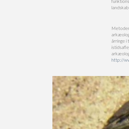
funktions
landskab
Metoden 
arkæolog
årringe i
istidsafl
arkæologi
http://