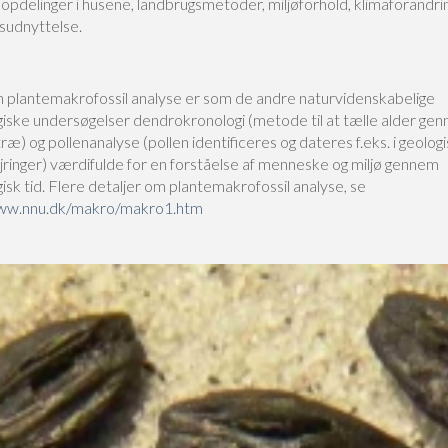
opdelinger i husene, landbrugsmetoder, miljøforhold, klimaforandri
sudnyttelse.
plantemakrofossil analyse er som de andre naturvidenskabelige
iske undersøgelser dendrokronologi (metode til at tælle alder ge
 træ) og pollenanalyse (pollen identificeres og dateres f.eks. i geolog
ejringer) værdifulde for en forståelse af menneske og miljø gennem
sk tid. Flere detaljer om plantemakrofossil analyse, se
www.nnu.dk/makro/makro1.htm