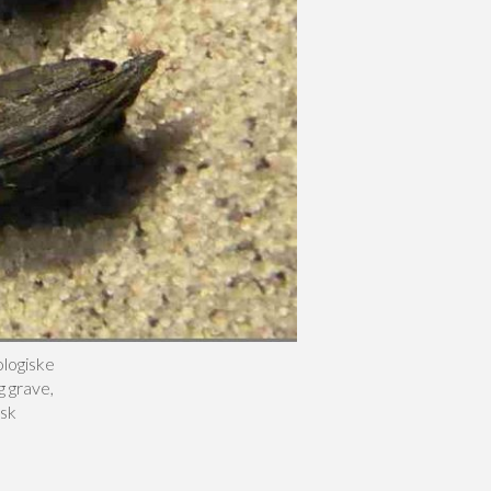
logiske
g grave,
isk