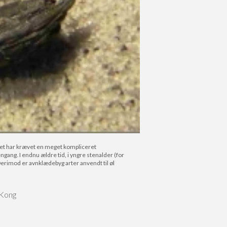
 Det har krævet en meget kompliceret
ngang. I endnu ældre tid, i yngre stenalder (for
Derimod er avnklædebyg arter anvendt til øl
(Kong