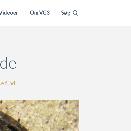
Videoer
Om VG3
Søg
ode
ke fund