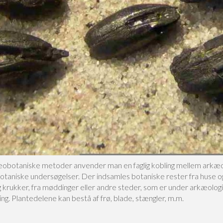
obotaniske metoder anvender man en faglig kobling mellem arkæo
botaniske undersøgelser. Der indsamles botaniske rester fra huse o
g krukker, fra møddinger eller andre steder, som er under arkæolog
ng. Plantedelene kan bestå af frø, blade, stængler, m.m.