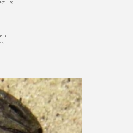
nger og
nnem
isk