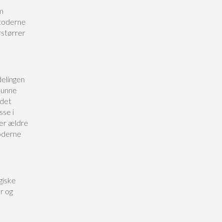
om
etoderne
rstørrer
elingen
kunne
 det
sse i
ler ældre
oderne
giske
r og