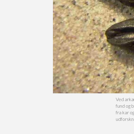
Ved arkæ
fund og 
fra kar o
udforskni