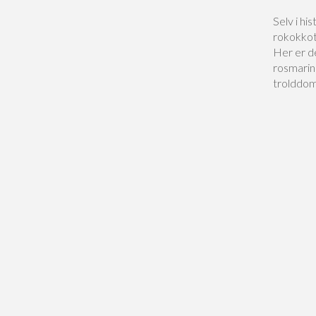
Selv i hi
rokokkoti
Her er de
rosmarin
trolddom