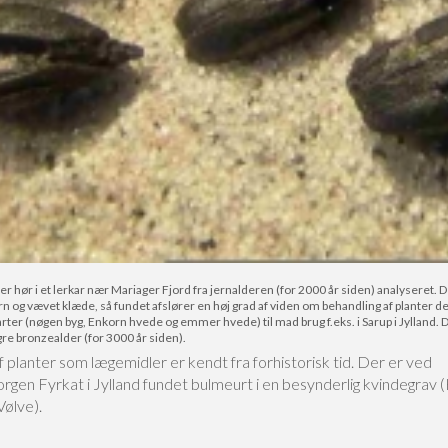
hør i et lerkar nær Mariager Fjord fra jernalderen (for 2000 år siden) analyseret.
garn og vævet klæde, så fundet afslører en høj grad af viden om behandling af planter de
rter (nøgen byg, Enkorn hvede og emmer hvede) til mad brug f.eks. i Sarup i Jylland. 
gre bronzealder (for 3000 år siden).
 planter som lægemidler er kendt fra forhistorisk tid. Der er ved
rgen Fyrkat i Jylland fundet bulmeurt i en besynderlig kvindegrav 
Vølve).