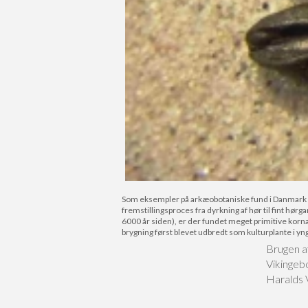
Som eksempler på arkæobotaniske fund i Danmark er 
fremstillingsproces fra dyrkning af hør til fint hør
6000 år siden), er der fundet meget primitive korna
brygning først blevet udbredt som kulturplante i yn
Brugen af
Vikingebo
Haralds 