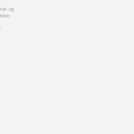
rok- og
kilde.
r