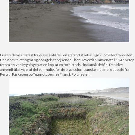
Fiskeri drives fortsat fra disse sivbåde i en afstand af adskillige kilometer fra kysten.
Den norske etnograf og opdagelsesrejsende Thor Heyerdahl anvendte i 1947 netop
totora siv ved bygningen af en kopi af en forhistorisk indiansk sivbåd. Den blev
anvendt til at vise, at det var muligt for de præ-columbianske indianere at sejle fra
Peru til Påskeøen og Tuamotuøerne i Fransk Polynesien.