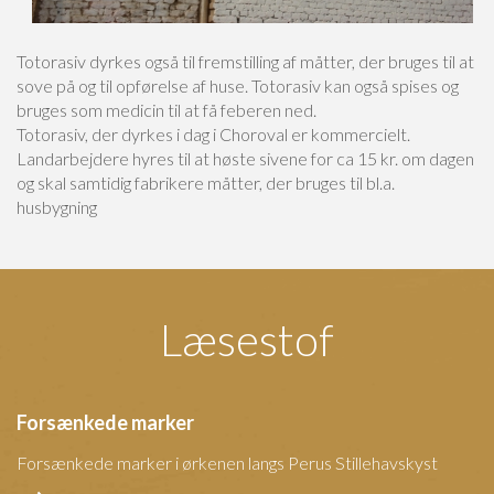
Totorasiv dyrkes også til fremstilling af måtter, der bruges til at
sove på og til opførelse af huse. Totorasiv kan også spises og
bruges som medicin til at få feberen ned.
Totorasiv, der dyrkes i dag i Choroval er kommercielt.
Landarbejdere hyres til at høste sivene for ca 15 kr. om dagen
og skal samtidig fabrikere måtter, der bruges til bl.a.
husbygning
Læsestof
Forsænkede marker
Forsænkede marker i ørkenen langs Perus Stillehavskyst