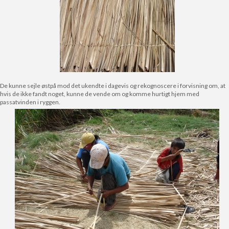
De kunne sejle østpå mod det ukendte i dagevis og rekognoscere i forvisning om, at
hvis de ikke fandt noget, kunne de vende om og komme hurtigt hjem med
passatvinden i ryggen.