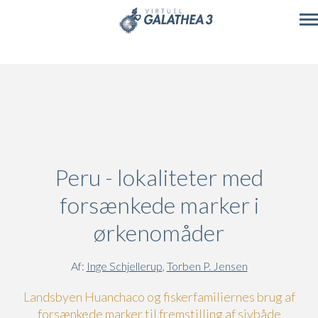
Skip to main content
Peru - lokaliteter med
forsænkede marker i
ørkenomåder
Af:
Inge Schjellerup
,
Torben P. Jensen
Landsbyen Huanchaco og fiskerfamiliernes brug af
forsænkede marker til fremstilling af sivbåde