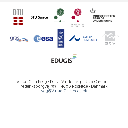
VirtuelGalathea3 · DTU · Vindenergi · Risø Campus ·
Frederiksborgvej 399 · 4000 Roskilde · Danmark ·
vg3@VirtuelGalathea3.dk