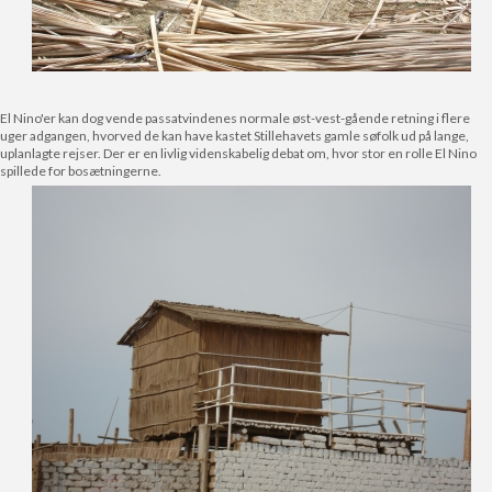
El Nino'er kan dog vende passatvindenes normale øst-vest-gående retning i flere
uger adgangen, hvorved de kan have kastet Stillehavets gamle søfolk ud på lange,
uplanlagte rejser. Der er en livlig videnskabelig debat om, hvor stor en rolle El Nino
spillede for bosætningerne.