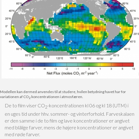
Modellen kan dermed anvendes til at studere, hvilen betydning havet har for
variationen af CO
koncentrationen i atmosfæren.
2
De to film viser CO
-koncentrationen kl 06 og kl 18 (UTM) i
2
en uges tid under hhv. sommer- og vinterforhold. Farveskalaen
er den samme i de to film og lave koncentrationer er angivet
med blålige farver, mens de højere koncentrationer er angivet
med røde farver.