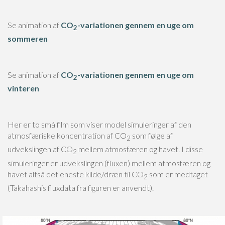
Se animation af
CO
-variationen gennem en uge om
2
sommeren
Se animation af
CO
-variationen gennem en uge om
2
vinteren
Her er to små film som viser model simuleringer af den
atmosfæriske koncentration af CO
som følge af
2
udvekslingen af CO
mellem atmosfæren og havet. I disse
2
simuleringer er udvekslingen (fluxen) mellem atmosfæren og
havet altså det eneste kilde/dræn til CO
som er medtaget
2
(Takahashis fluxdata fra figuren er anvendt).