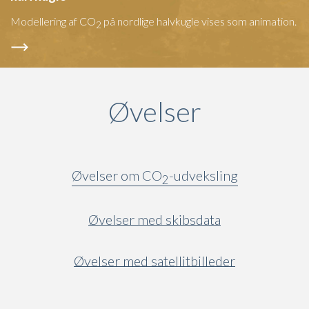
Modellering af CO
på nordlige halvkugle vises som animation.
2
Øvelser
Øvelser om CO
-udveksling
2
Øvelser med skibsdata
Øvelser med satellitbilleder