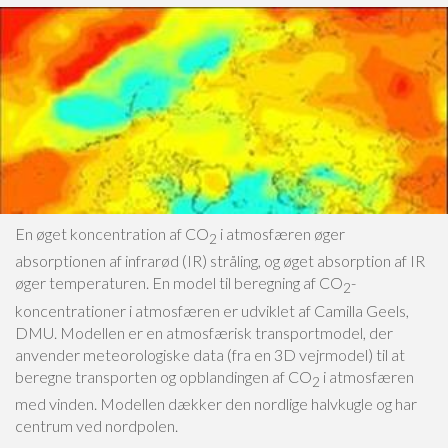
En øget koncentration af CO
i atmosfæren øger
2
absorptionen af infrarød (IR) stråling, og øget absorption af IR
øger temperaturen. En model til beregning af CO
-
2
koncentrationer i atmosfæren er udviklet af Camilla Geels,
DMU. Modellen er en atmosfærisk transportmodel, der
anvender meteorologiske data (fra en 3D vejrmodel) til at
beregne transporten og opblandingen af CO
i atmosfæren
2
med vinden. Modellen dækker den nordlige halvkugle og har
centrum ved nordpolen.