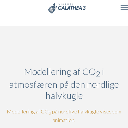
Skip to main content
Modellering af CO
i
2
atmosfæren på den nordlige
halvkugle
Modellering af CO
på nordlige halvkugle vises som
2
animation.