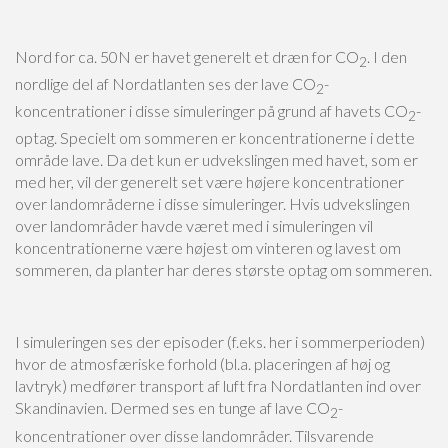
Nord for ca. 50N er havet generelt et dræn for CO
. I den
2
nordlige del af Nordatlanten ses der lave CO
-
2
koncentrationer i disse simuleringer på grund af havets CO
-
2
optag. Specielt om sommeren er koncentrationerne i dette
område lave. Da det kun er udvekslingen med havet, som er
med her, vil der generelt set være højere koncentrationer
over landområderne i disse simuleringer. Hvis udvekslingen
over landområder havde været med i simuleringen vil
koncentrationerne være højest om vinteren og lavest om
sommeren, da planter har deres største optag om sommeren.
I simuleringen ses der episoder (f.eks. her i sommerperioden)
hvor de atmosfæriske forhold (bl.a. placeringen af høj og
lavtryk) medfører transport af luft fra Nordatlanten ind over
Skandinavien. Dermed ses en tunge af lave CO
-
2
koncentrationer over disse landområder. Tilsvarende