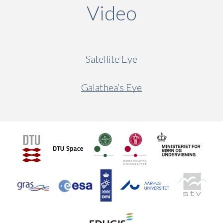
Video
(active ta
Satellite Eye
Galathea’s Eye