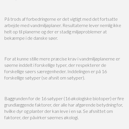
På trods af forbedringerne er det vigtigt med det fortsatte
arbejde med vandmiljøplaner. Resultaterne lever nemlig ikke
helt op til planerne og der er stadig miljøproblemer at
bekæmpe i de danske søer.
For at kunne stille mere præcise krav i vandmiljøplanerne er
søerne inddelt i forskellige typer, der respekterer de
forskellige søers særegenheder. Inddelingen er på 16
forskellige søtyper (se afsnit om søtyper).
Baggrunden for de 16 søtyper (16 økologiske biotoper) er fire
grundlæggende faktorer, der alle har afgørende betydning for,
hvilke dyr og planter der kan leve i en sø. Se afsnittet om
faktorer, der påvirker søernes økologi.