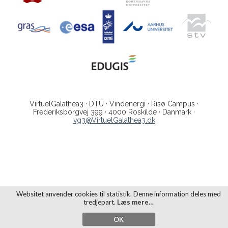
VirtuelGalathea3 · DTU · Vindenergi · Risø Campus ·
Frederiksborgvej 399 · 4000 Roskilde · Danmark ·
vg3@VirtuelGalathea3.dk
Websitet anvender cookies til statistik. Denne information deles med
tredjepart.
Læs mere…
OK