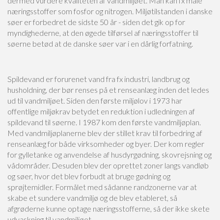
dermed vurdere kvaliteten af vandmiljøet. Man kan fx måle
næringsstoffer som fosfor og nitrogen. Miljøtilstanden i danske
søer er forbedret de sidste 50 år - siden det gik op for
myndighederne, at den øgede tilførsel af næringsstoffer til
søerne betød at de danske søer var i en dårlig forfatning.
Spildevand er forurenet vand fra fx industri, landbrug og
husholdning, der bør renses på et renseanlæg inden det ledes
ud til vandmiljøet. Siden den første miljølov i 1973 har
offentlige miljøkrav betydet en reduktion i udledningen af
spildevand til søerne. I 1987 kom den første vandmiljøplan.
Med vandmiljøplanerne blev der stillet krav til forbedring af
renseanlæg for både virksomheder og byer. Der kom regler
for gylletanke og anvendelse af husdyrgødning, skovrejsning og
vådområder. Desuden blev der oprettet zoner langs vandløb
og søer, hvor det blev forbudt at bruge gødning og
sprøjtemidler. Formålet med sådanne randzonerne var at
skabe et sundere vandmiljø og de blev etableret, så
afgrøderne kunne optage næringsstofferne, så der ikke skete
udvaskning til vandmiljøet.