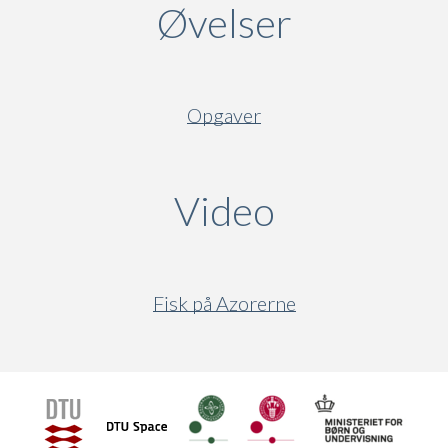
Øvelser
Opgaver
Video
(active ta
Fisk på Azorerne