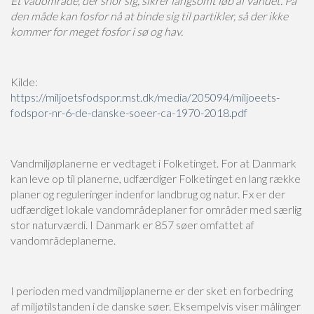
Et vådområde, der snor sig, sikrer langsomt løb af vandet. På
den måde kan fosfor nå at binde sig til partikler, så der ikke
kommer for meget fosfor i sø og hav.
Kilde:
https://miljoetsfodspor.mst.dk/media/205094/miljoeets-
fodspor-nr-6-de-danske-soeer-ca-1970-2018.pdf
Vandmiljøplanerne er vedtaget i Folketinget. For at Danmark
kan leve op til planerne, udfærdiger Folketinget en lang række
planer og reguleringer indenfor landbrug og natur. Fx er der
udfærdiget lokale vandområdeplaner for områder med særlig
stor naturværdi. I Danmark er 857 søer omfattet af
vandområdeplanerne.
I perioden med vandmiljøplanerne er der sket en forbedring
af miljøtilstanden i de danske søer. Eksempelvis viser målinger