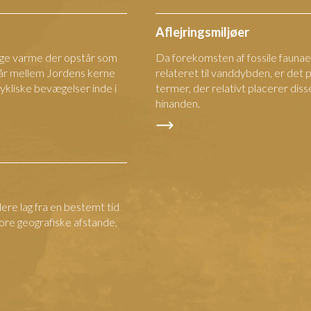
Aflejringsmiljøer
ige varme der opstår som
Da forekomsten af fossile faunae
går mellem Jordens kerne
relateret til vanddybden, er det 
ykliske bevægelser inde i
termer, der relativt placerer disse
hinanden.
elere lag fra en bestemt tid
tore geografiske afstande,