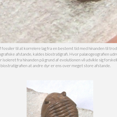
 fossiler til at korrelere lag fra en bestemt tid med hinanden til trod
grafiske afstande, kaldes biostratigrafi. Hvor palæogeografien udn
r isoleret fra hinanden på grund af evolutionen vil udvikle sig forskell
biostratigrafien at andre dyr er ens over meget store afstande.