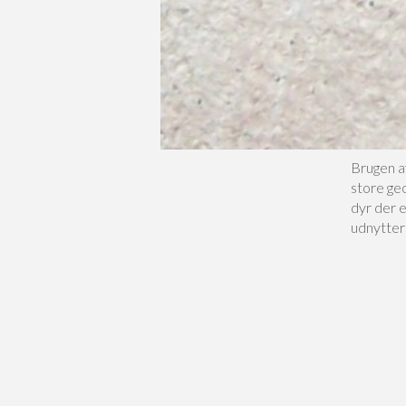
Brugen af
store geo
dyr der e
udnytter 