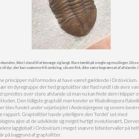
unden, ikke i stand til at bevæge sig langt. Bare tænkt på snegle og muslinger. Diss
vil dyr, der kan svømme frit omkring, såsom fisk, ikke være begrænset af afstande. 
 principper må formodes at have været gældende i Ordovicium.
især en dyregruppe der hed graptolitter der flød rundt i de øvre v
d spredtes over store afstande så man nu kan finde dem i klipper o
kloden. Den tidligste graptolit man kender er Rhabdinopora flabelli
 der blev fundet under vejarbejdet i Andesbjergene og senere beskr
e rapport. Graptolitter havde yderligere den ’fordel’ set med
logens øjne at de udviklede sig meget hurtigt evolutionært. Derve
lere lag globalt i Ordovicium i meget snævre tidsintervaller på helt 
r på baggrund af graptolitter.