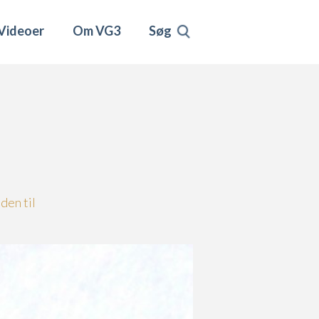
Videoer
Om VG3
Søg
den til