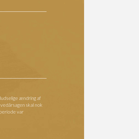
pludselige ændring af
ovedårsagen skal nok
 periode var