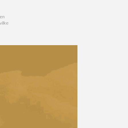
Men
vilke