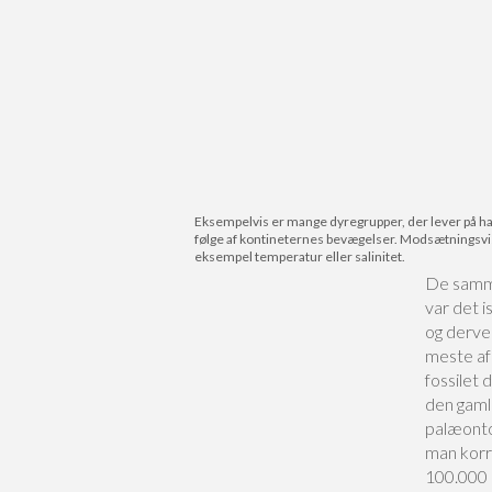
Eksempelvis er mange dyregrupper, der lever på havb
følge af kontineternes bevægelser. Modsætningsvis 
eksempel temperatur eller salinitet.
De samme
var det 
og derve
meste af 
fossilet
den gaml
palæonto
man korre
100.000 å