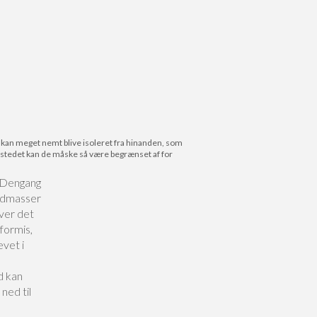
e kan meget nemt blive isoleret fra hinanden, som
I stedet kan de måske så være begrænset af for
 Dengang
andmasser
ver det
formis,
evet i
d kan
ned til