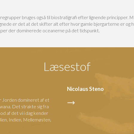
egrupper bruges også til biostratigrafi efter lignende principper. 
ede er det at det skifter alt efter hvor gamle bjergarterne er og h
per der dominerede oceanerne på det tidspunkt.
Læsestof
Nicolaus Steno
ar Jorden domineret af et
ana. Det strakte sig fra
od af det vi i dag kender
lien, Indien, Mellemøsten,