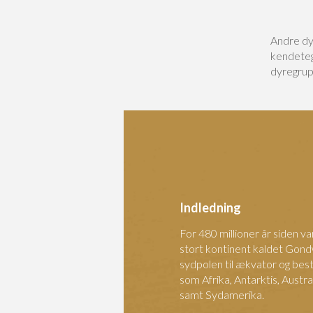
Andre dyr
kendetegn
dyregrup
Indledning
For 480 millioner år siden v
stort kontinent kaldet Gondw
sydpolen til ækvator og best
som Afrika, Antarktis, Austra
samt Sydamerika.