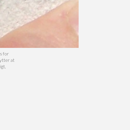
s for
ytter at
igt,