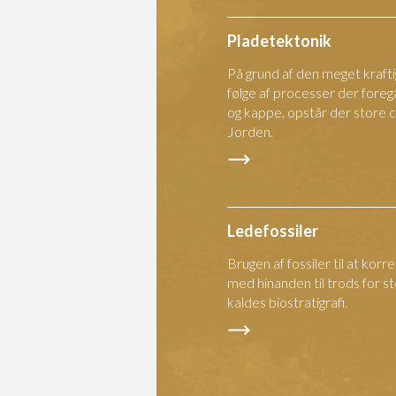
Pladetektonik
På grund af den meget kraft
følge af processer der fore
og kappe, opstår der store c
Jorden.
Ledefossiler
Brugen af fossiler til at korr
med hinanden til trods for s
kaldes biostratigrafi.