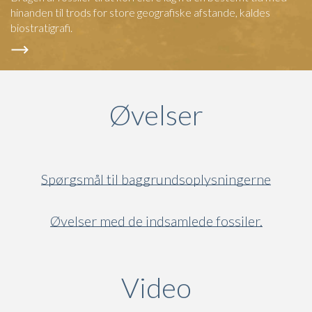
hinanden til trods for store geografiske afstande, kaldes
biostratigrafi.
Øvelser
Spørgsmål til baggrundsoplysningerne
Øvelser med de indsamlede fossiler.
Video
(active ta