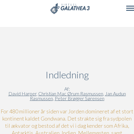
Skip to main content
Indledning
Af:
David Harper
,
Christian Mac Ørum Rasmussen
,
Jan Audun
Rasmussen
,
Peter Brøgger Sørensen
For 480 millioner år siden var Jorden domineret af et stort
kontinent kaldet Gondwana. Det strakte sig fra sydpolen
til ækvator og bestod af det vi i dag kender som Afrika,
Antarktis, Australien, Indien, Mellemøsten, samt