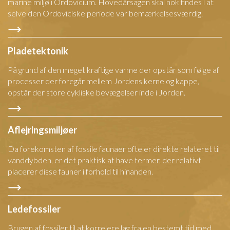
marine miljø i Ordovicium. Hovedårsagen skal nok findes i at
selve den Ordoviciske periode var bemærkelsesværdig.
Pladetektonik
På grund af den meget kraftige varme der opstår som følge af
processer der foregår mellem Jordens kerne og kappe,
opstår der store cykliske bevægelser inde i Jorden.
Aflejringsmiljøer
Da forekomsten af fossile faunaer ofte er direkte relateret til
vanddybden, er det praktisk at have termer, der relativt
placerer disse fauner i forhold til hinanden.
Ledefossiler
Brugen af fossiler til at korrelere lag fra en bestemt tid med