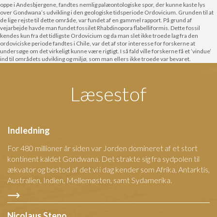
oppe i Andesbjergene, fandtes nemlig palæontologiske spor, der kunne kaste lys
over Gondwana’s udvikling i den geologiske tidsperiode Ordovicium. Grunden til at
de lige rejste til dette område, var fundet af en gammel rapport. På grund af
vejarbejde havde man fundet fossilet Rhabdinopora flabelliformis. Dette fossil
kendes kun fra det tidligste Ordovicium og da man slet ikke troede lag fra den
ordoviciske periode fandtes i Chile, var det af stor interesse for forskerne at
undersøge om det virkeligt kunne være rigtigt. I så fald ville forskerne få et ’vindue’
ind til områdets udvikling og miljø, som man ellers ikke troede var bevaret.
Læsestof
Indledning
For 480 millioner år siden var Jorden domineret af et stort
kontinent kaldet Gondwana. Det strakte sig fra sydpolen til
ækvator og bestod af det vi i dag kender som Afrika, Antarktis,
Australien, Indien, Mellemøsten, samt Sydamerika.
Nicolaus Steno