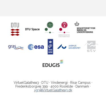
VirtuelGalathea3 · DTU · Vindenergi · Risø Campus ·
Frederiksborgvej 399 · 4000 Roskilde · Danmark ·
vg3@VirtuelGalathea3.dk