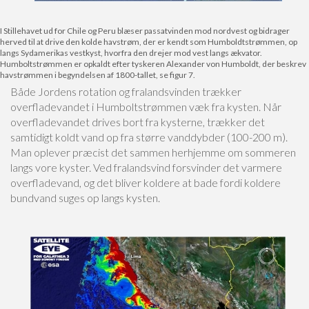
I Stillehavet ud for Chile og Peru blæser passatvinden mod nordvest og bidrager
herved til at drive den kolde havstrøm, der er kendt som Humboldtstrømmen, op
langs Sydamerikas vestkyst, hvorfra den drejer mod vest langs ækvator.
Humboltstrømmen er opkaldt efter tyskeren Alexander von Humboldt, der beskrev
havstrømmen i begyndelsen af 1800-tallet, se figur 7.
Både Jordens rotation og fralandsvinden trækker
overfladevandet i Humboltstrømmen væk fra kysten. Når
overfladevandet drives bort fra kysterne, trækker det
samtidigt koldt vand op fra større vanddybder (100-200 m).
Man oplever præcist det sammen herhjemme om sommeren
langs vore kyster. Ved fralandsvind forsvinder det varmere
overfladevand, og det bliver koldere at bade fordi koldere
bundvand suges op langs kysten.