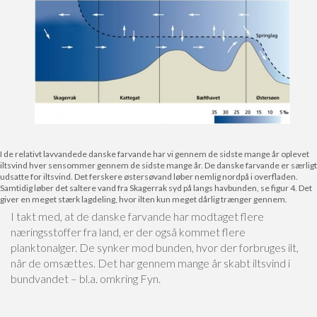
I de relativt lavvandede danske farvande har vi gennem de sidste mange år oplevet
iltsvind hver sensommer gennem de sidste mange år. De danske farvande er særligt
udsatte for iltsvind. Det ferskere østersøvand løber nemlig nordpå i overfladen.
Samtidig løber det saltere vand fra Skagerrak syd på langs havbunden, se figur 4. Det
giver en meget stærk lagdeling, hvor ilten kun meget dårlig trænger gennem.
I takt med, at de danske farvande har modtaget flere
næringsstoffer fra land, er der også kommet flere
planktonalger. De synker mod bunden, hvor der forbruges ilt,
når de omsættes. Det har gennem mange år skabt iltsvind i
bundvandet – bl.a. omkring Fyn.