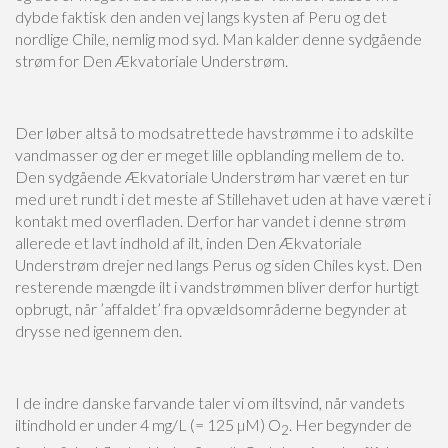
dybde faktisk den anden vej langs kysten af Peru og det
nordlige Chile, nemlig mod syd. Man kalder denne sydgående
strøm for Den Ækvatoriale Understrøm.
Der løber altså to modsatrettede havstrømme i to adskilte
vandmasser og der er meget lille opblanding mellem de to.
Den sydgående Ækvatoriale Understrøm har været en tur
med uret rundt i det meste af Stillehavet uden at have været i
kontakt med overfladen. Derfor har vandet i denne strøm
allerede et lavt indhold af ilt, inden Den Ækvatoriale
Understrøm drejer ned langs Perus og siden Chiles kyst. Den
resterende mængde ilt i vandstrømmen bliver derfor hurtigt
opbrugt, når ’affaldet’ fra opvældsområderne begynder at
drysse ned igennem den.
I de indre danske farvande taler vi om iltsvind, når vandets
iltindhold er under 4 mg/L (= 125 µM) O
. Her begynder de
2