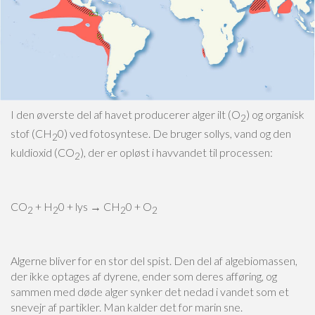
I den øverste del af havet producerer alger ilt (O
) og organisk
2
stof (CH
0) ved fotosyntese. De bruger sollys, vand og den
2
kuldioxid (CO
), der er opløst i havvandet til processen:
2
CO
+ H
0 + lys → CH
0 + O
2
2
2
2
Algerne bliver for en stor del spist. Den del af algebiomassen,
der ikke optages af dyrene, ender som deres afføring, og
sammen med døde alger synker det nedad i vandet som et
snevejr af partikler. Man kalder det for marin sne.