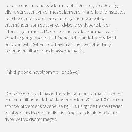
I oceanerne er vanddybden meget større, og de døde alger
eller algerester synker meget længere. Materialet omsættes
hele tiden, mens det synker ned gennem vandet og
efterhånden som det synker dybere og dybere bliver
iltforbruget mindre. På store vanddybder kan man oven i
købet nogen gange se, at iltindholdet i vandet igen stiger i
bundvandet. Det er fordi havstrømme, der løber langs
havbunden tilfører vandmasserne nyt ilt.
[link til globale havstrømme - er på vej]
De fysiske forhold i havet betyder, at man normalt finder et
minimum i iltindholdet på dybder mellem 200 og 1000 m i en
stor del af verdenshavene, se figur 3. Langt de fleste steder
forbliver iltindholdet imidlertid så højt, at det ikke påvirker
dyrelivet voldsomt meget.