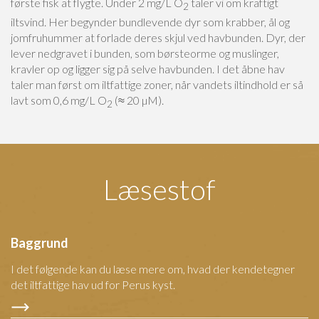
første fisk at flygte. Under 2 mg/L O
taler vi om kraftigt
2
iltsvind. Her begynder bundlevende dyr som krabber, ål og
jomfruhummer at forlade deres skjul ved havbunden. Dyr, der
lever nedgravet i bunden, som børsteorme og muslinger,
kravler op og ligger sig på selve havbunden. I det åbne hav
taler man først om iltfattige zoner, når vandets iltindhold er så
lavt som 0,6 mg/L O
(≈ 20 µM).
2
Læsestof
Baggrund
I det følgende kan du læse mere om, hvad der kendetegner
det iltfattige hav ud for Perus kyst.