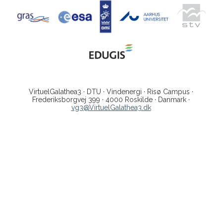
VirtuelGalathea3 · DTU · Vindenergi · Risø Campus ·
Frederiksborgvej 399 · 4000 Roskilde · Danmark ·
vg3@VirtuelGalathea3.dk