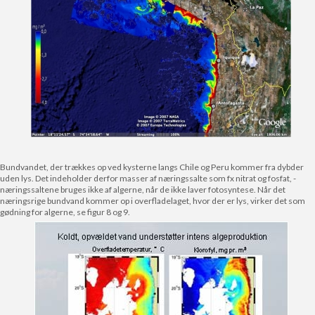
Bundvandet, der trækkes op ved kysterne langs Chile og Peru kommer fra dybder
uden lys. Det indeholder derfor masser af næringssalte som fx nitrat og fosfat, -
næringssaltene bruges ikke af algerne, når de ikke laver fotosyntese. Når det
næringsrige bundvand kommer op i overfladelaget, hvor der er lys, virker det som
gødning for algerne, se figur 8 og 9.