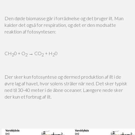
Den døde biomasse går i forrådnelse og det bruger ilt. Man
kalder det også for respiration, og det er den modsatte
reaktion af fotosyntesen:
CH
0 + O
→ CO
+ H
0
2
2
2
2
Der sker kun fotosyntese og dermed produktion af ilt i de
øvre lag af havet, hvor solens stråler når ned. Det sker typisk
ned til 30-40 meter i de åbne oceaner. Længere nede sker
der kun et forbrug af ilt.