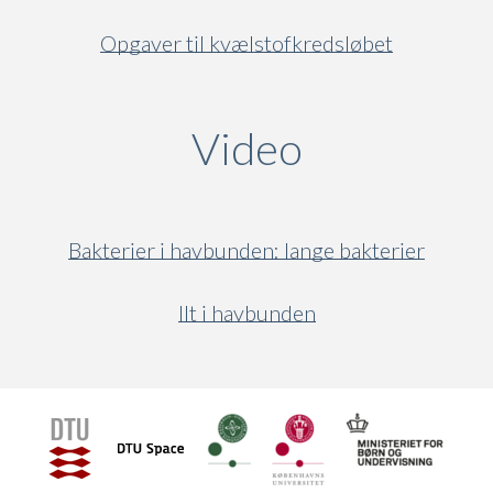
Opgaver til kvælstofkredsløbet
Video
(active ta
Bakterier i havbunden: lange bakterier
Ilt i havbunden