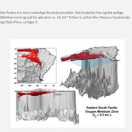
Der findes tre store naturlige iltsvindsområder: Det Arabiske Hav og det østlige
Stillehav nord og syd for ækvator ca. 10-20 ° N hhv. S, ud for hhv. Mexico-Guatemala
og Chile-Peru, se figur 5.