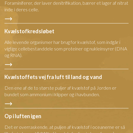
Foraminiferer, der laver denitrifikation, bærer et lager af nitrat
inde i deres celle.
Kvælstofkredsløbet
Alle levende organismer har brug for kvælstof, som indgår i
vigtige cellebestanddele som proteiner og nukleinsyrer (DNA
og RNA).
Kvælstoffets vej fra luft til land og vand
Den ene af de to største puljer af kvælstof på Jorden er
bundet som ammonium i klipper og i havbunden.
Op i luften igen
Det er overraskende, at puljen af kvælstof i oceanerne er så