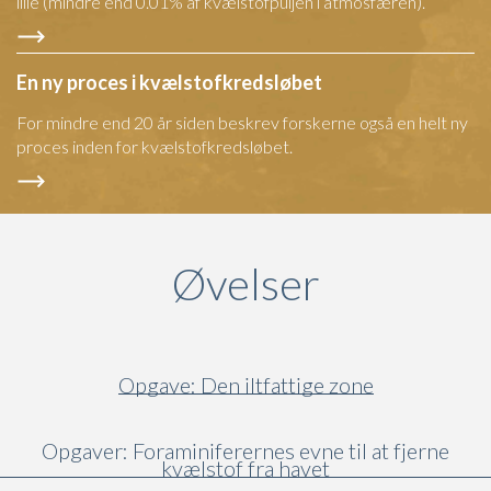
lille (mindre end 0.01% af kvælstofpuljen i atmosfæren).
En ny proces i kvælstofkredsløbet
For mindre end 20 år siden beskrev forskerne også en helt ny
proces inden for kvælstofkredsløbet.
Øvelser
Opgave: Den iltfattige zone
Opgaver: Foraminiferernes evne til at fjerne
kvælstof fra havet