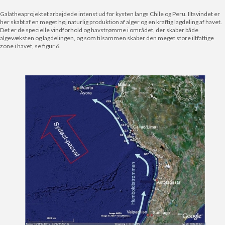
Galatheaprojektet arbejdede intenst ud for kysten langs Chile og Peru. Iltsvindet er
her skabt af en meget høj naturlig produktion af alger og en kraftig lagdeling af havet.
Det er de specielle vindforhold og havstrømme i området, der skaber både
algevæksten og lagdelingen, og som tilsammen skaber den meget store iltfattige
zone i havet, se figur 6.