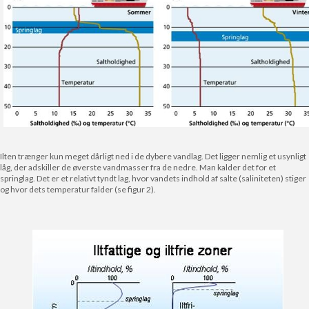
Ilten trænger kun meget dårligt ned i de dybere vandlag. Det ligger nemlig et usynligt
låg, der adskiller de øverste vandmasser fra de nedre. Man kalder det for et
springlag. Det er et relativt tyndt lag, hvor vandets indhold af salte (saliniteten) stiger
og hvor dets temperatur falder (se figur 2).