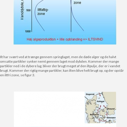
Ilt har svært ved at trænge gennem springlaget, men de døde alger og de halvt
omsatte partikler synker nemt gennem laget mod dybden. Kommer der mange
partikler ned i de dybere lag, bliver der brugt meget af den iltpulje, der er i vandet
brugt. Kommer der rigtig mange partikler, kan ilten blive helt brugt op, og der opstår
en iltfri zone, se figur 3.