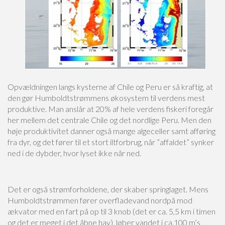
Opvældningen langs kysterne af Chile og Peru er så kraftig, at
den gør Humboldtstrømmens økosystem til verdens mest
produktive. Man anslår at 20% af hele verdens fiskeri foregår
her mellem det centrale Chile og det nordlige Peru. Men den
høje produktivitet danner også mange algeceller samt afføring
fra dyr, og det fører til et stort iltforbrug, når ”affaldet” synker
ned i de dybder, hvor lyset ikke når ned.
Det er også strømforholdene, der skaber springlaget. Mens
Humboldtstrømmen fører overfladevand nordpå mod
ækvator med en fart på op til 3 knob (det er ca. 5,5 km i timen
og det er meget i det åbne hav), løber vandet i ca.100 m’s