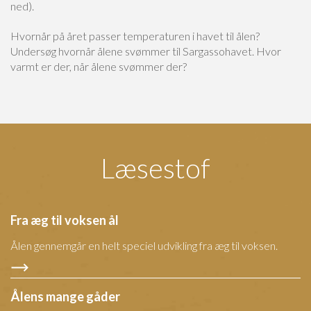
ned).
Hvornår på året passer temperaturen i havet til ålen?
Undersøg hvornår ålene svømmer til Sargassohavet. Hvor
varmt er der, når ålene svømmer der?
Læsestof
Fra æg til voksen ål
Ålen gennemgår en helt speciel udvikling fra æg til voksen.
Ålens mange gåder