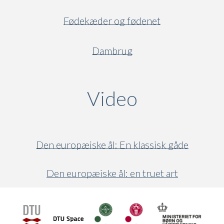
Fødekæder og fødenet
Dambrug
Video
(active ta
Den europæiske ål: En klassisk gåde
Den europæiske ål: en truet art