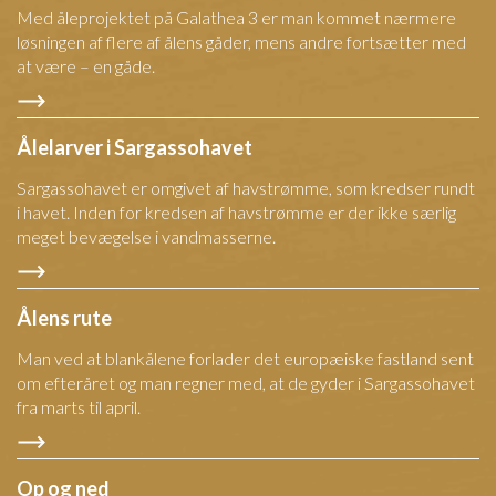
Med åleprojektet på Galathea 3 er man kommet nærmere
løsningen af flere af ålens gåder, mens andre fortsætter med
at være – en gåde.
Ålelarver i Sargassohavet
Sargassohavet er omgivet af havstrømme, som kredser rundt
i havet. Inden for kredsen af havstrømme er der ikke særlig
meget bevægelse i vandmasserne.
Ålens rute
Man ved at blankålene forlader det europæiske fastland sent
om efteråret og man regner med, at de gyder i Sargassohavet
fra marts til april.
Op og ned