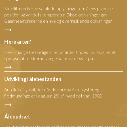
Satellitmærkerne samlede oplysninger om ålens præcise
position og vandets temperatur. Disse oplysninger gav
Galathea-forskerne en nye og overraskende oplysninger.
Flere arter?
Hvor mange forskellige arter af ål der findes i Europa, er et
spørgsmål, forskerne længe har ønsket svar på.
Udvikling i ålebestanden
Antallet af glasål, der når de europæiske kyster og
flodmundinge er i dag kun 2% af, hvad det var i 1980.
Åleopdræt
I takt med at bestanden af ål er dalet, er man mange steder i