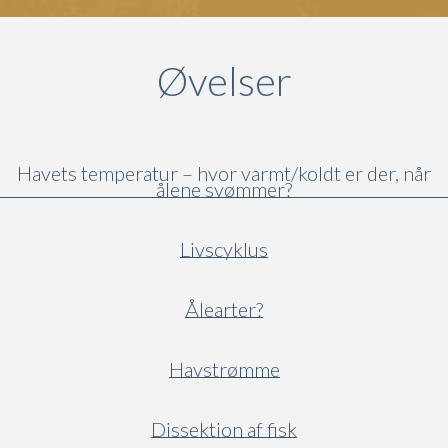
Øvelser
Havets temperatur – hvor varmt/koldt er der, når
ålene svømmer?
Livscyklus
Ålearter?
Havstrømme
Dissektion af fisk