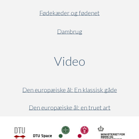
Fødekæder og fødenet
Dambrug
Video
(active ta
Den europæiske ål: En klassisk gåde
Den europæiske ål: en truet art