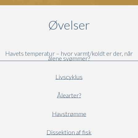
Øvelser
Havets temperatur – hvor varmt/koldt er der, når
ålene svømmer?
Livscyklus
Ålearter?
Havstrømme
Dissektion af fisk