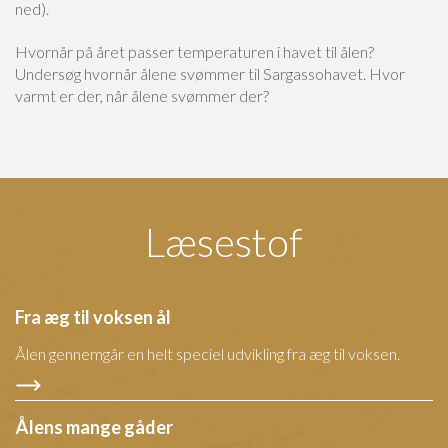
ned).
Hvornår på året passer temperaturen i havet til ålen?
Undersøg hvornår ålene svømmer til Sargassohavet. Hvor
varmt er der, når ålene svømmer der?
Læsestof
Fra æg til voksen ål
Ålen gennemgår en helt speciel udvikling fra æg til voksen.
Ålens mange gåder