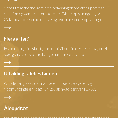
Satellitmærkerne samlede oplysninger om ålens præcise
position og vandets temperatur. Disse oplysninger gav
Galathea-forskerne en nye og overraskende oplysninger.
Flere arter?
Hvor mange forskellige arter af ål der findes i Europa, er et
spørgsmål, forskerne længe har ønsket svar på.
Udvikling i ålebestanden
Antallet af glasål, der når de europæiske kyster og
flodmundinge er i dag kun 2% af, hvad det var i 1980.
Åleopdræt
I takt med at bestanden af ål er dalet, er man mange steder i