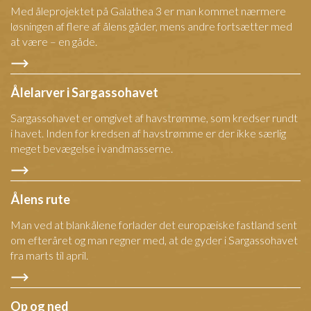
Med åleprojektet på Galathea 3 er man kommet nærmere
løsningen af flere af ålens gåder, mens andre fortsætter med
at være – en gåde.
Ålelarver i Sargassohavet
Sargassohavet er omgivet af havstrømme, som kredser rundt
i havet. Inden for kredsen af havstrømme er der ikke særlig
meget bevægelse i vandmasserne.
Ålens rute
Man ved at blankålene forlader det europæiske fastland sent
om efteråret og man regner med, at de gyder i Sargassohavet
fra marts til april.
Op og ned