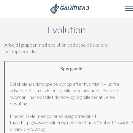
Skip to main content
Evolution
Arbejd i grupper med evolution ved at se på skolens
udstoppede dyr:
Spørgsmål
Stil skolens udstoppede dyr op efter hvordan I – ud fra
udseendet – tror de er i familie med hinanden. Beskriv
hvordan I har opstillet dyrene og tag billeder af Jeres
opstilling.
Find en tavle med dyrenes slægtstræ (link til
tavle:
http://www.evaluering.uvm.dk/BinaryContentProvider?
binaryId=2273
og: