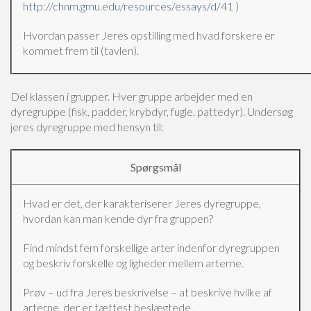
http://chnm.gmu.edu/resources/essays/d/41
)
Hvordan passer Jeres opstilling med hvad forskere er
kommet frem til (tavlen).
Del klassen i grupper. Hver gruppe arbejder med en
dyregruppe (fisk, padder, krybdyr, fugle, pattedyr). Undersøg
jeres dyregruppe med hensyn til:
Spørgsmål
Hvad er det, der karakteriserer Jeres dyregruppe,
hvordan kan man kende dyr fra gruppen?
Find mindst fem forskellige arter indenfor dyregruppen
og beskriv forskelle og ligheder mellem arterne.
Prøv – ud fra Jeres beskrivelse – at beskrive hvilke af
arterne, der er tættest beslægtede.