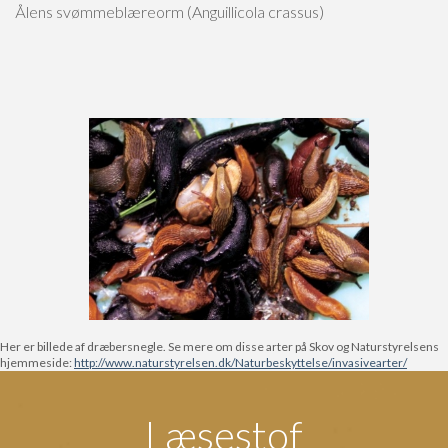
Ålens svømmeblæreorm (Anguillicola crassus)
Her er billede af dræbersnegle. Se mere om disse arter på Skov og Naturstyrelsens
hjemmeside:
http://www.naturstyrelsen.dk/Naturbeskyttelse/invasivearter/
Læsestof