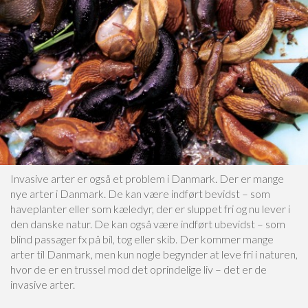
Invasive arter er også et problem i Danmark. Der er mange
nye arter i Danmark. De kan være indført bevidst – som
haveplanter eller som kæledyr, der er sluppet fri og nu lever i
den danske natur. De kan også være indført ubevidst – som
blind passager fx på bil, tog eller skib. Der kommer mange
arter til Danmark, men kun nogle begynder at leve fri i naturen,
hvor de er en trussel mod det oprindelige liv – det er de
invasive arter.