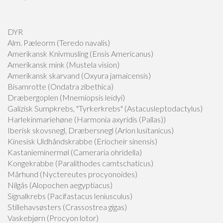
DYR
Alm. Pæleorm (Teredo navalis)
Amerikansk Knivmusling (Ensis Americanus)
Amerikansk mink (Mustela vision)
Amerikansk skarvand (Oxyura jamaicensis)
Bisamrotte (Ondatra zibethica)
Dræbergoplen (Mnemiopsis leidyi)
Galizisk Sumpkrebs, "Tyrkerkrebs" (Astacusleptodactylus)
Harlekinmariehøne (Harmonia axyridis (Pallas))
Iberisk skovsnegl, Dræbersnegl (Arion lusitanicus)
Kinesisk Uldhåndskrabbe (Eriocheir sinensis)
Kastanieminermøl (Cameraria ohridella)
Kongekrabbe (Paralithodes camtschaticus)
Mårhund (Nyctereutes procyonoides)
Nilgås (Alopochen aegyptiacus)
Signalkrebs (Pacifastacus leniusculus)
Stillehavsøsters (Crassostrea gigas)
Vaskebjørn (Procyon lotor)