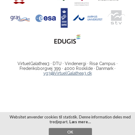
VirtuelGalathea3 · DTU · Vindenergi · Risø Campus ·
Frederiksborgvej 399 · 4000 Roskilde · Danmark ·
vg3@VirtuelGalathea3.dk
Websitet anvender cookies til statistik. Denne information deles med
tredjepart.
Læs mere…
OK