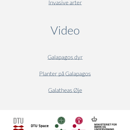
Invasive arter
Video
(active ta
Galapagos dyr
Planter på Galapagos
Galatheas Øje