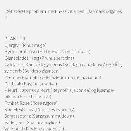
Det største problem med invasive arter i Danmark udgøres
af:
PLANTER
:
Bjergfyr (Pinus mugo)
Bynke-ambrosia (Ambrosia artemisiifolia L.)
Glansbladet Hæg (Prunus serotina)
Gyldenris: Kanadisk gyldenris (Solidago canadensis) og Sildig
gyldenris (Solidago gigantea)
Kæmpe Bjørneklo (Heracleum mantegazzianum)
Pastinak (Pastinaca sativa)
Pileurt: Japansk pileurt (Reynotria japonica) og Kæmpe-
pileurt (R. sachalinensis)
Rynket Rose (Rosa rugosa)
Rød Hestehov (Petasites hybridus)
Sargassotang (Sargassum muticum)
Vadegræs (Spartina anglica )
Vandpest (Elodea canadensis)