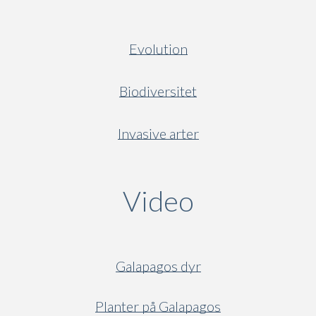
Evolution
Biodiversitet
Invasive arter
Video
(active ta
Galapagos dyr
Planter på Galapagos