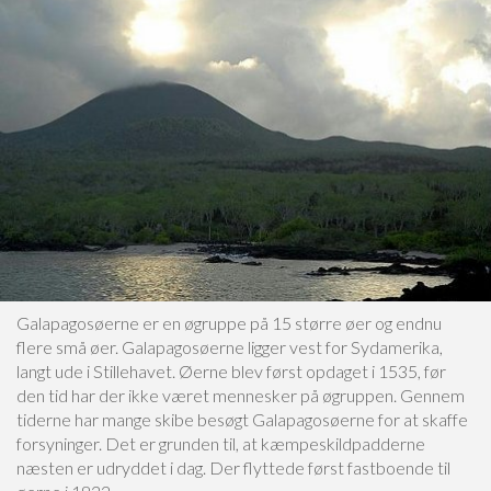
Galapagosøerne er en øgruppe på 15 større øer og endnu
flere små øer. Galapagosøerne ligger vest for Sydamerika,
langt ude i Stillehavet. Øerne blev først opdaget i 1535, før
den tid har der ikke været mennesker på øgruppen. Gennem
tiderne har mange skibe besøgt Galapagosøerne for at skaffe
forsyninger. Det er grunden til, at kæmpeskildpadderne
næsten er udryddet i dag. Der flyttede først fastboende til