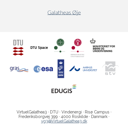
Galatheas Øje
VirtuelGalathea3 · DTU · Vindenergi · Risø Campus ·
Frederiksborgvej 399 · 4000 Roskilde · Danmark ·
vg3@VirtuelGalathea3.dk