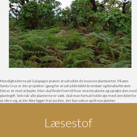
Myndighederne på Galapagos prøver at udrydde de invasive plantearter. På øen
Santa Cruz er der projekter i gang for at udrydde både brombær og kinabarktræet.
Det er et stort arbejde. Man skal finde frem til hver eneste plante og sprøjte den med
plantegift. Selv når alle planterne er væk, skal man fortsat holde øje med området for
at sikre sig, at der ikke ligger frø i jorden, der kan vokse op til nye planter.
Læsestof