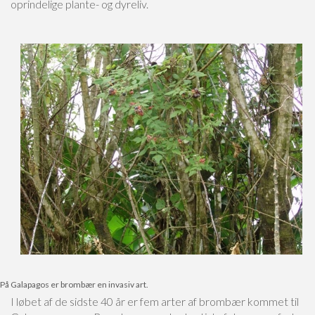
oprindelige plante- og dyreliv.
På Galapagos er brombær en invasiv art.
I løbet af de sidste 40 år er fem arter af brombær kommet til