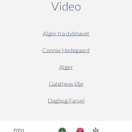
Video
(active ta
Alger fra dybhavet
Connie Hedegaard
Alger
Galatheas Øje
Dagbog Farvel