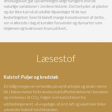
drivhusgasser, går opvarmningen langt hurtigere end de
naturlige variationer i Jordens historie. Det betyder, at planter
og dyr ikke kan nå at udvikle tilpasninger til de nye
livsbetingelser. Som få blandt mange konsekvenser af dette,
ser vi allerede i dag at koraller forsvinder og dyrearter som
isbjørnen og hvalrossen trues på livet..
Læsestof
Kulstof: Puljer og kredsløb
En tidlig morgen er en familie på vej til arbejde og skole i deres
bil. I bilens motor forbrændes kulstofforbindelserne i benzinen
og omdannes til CO
. Følger vi et kulstofatom fra
2
udstødningsrøret, vil vi opdage, at jord, luft og vand hele tiden
udveksler kulstof med hinanden.