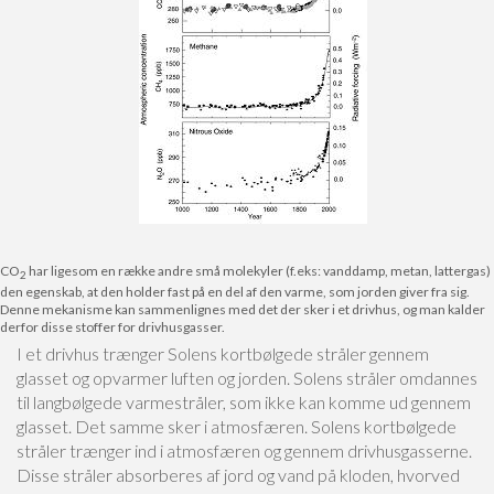
CO
har ligesom en række andre små molekyler (f.eks: vanddamp, metan, lattergas)
2
den egenskab, at den holder fast på en del af den varme, som jorden giver fra sig.
Denne mekanisme kan sammenlignes med det der sker i et drivhus, og man kalder
derfor disse stoffer for drivhusgasser.
I et drivhus trænger Solens kortbølgede stråler gennem
glasset og opvarmer luften og jorden. Solens stråler omdannes
til langbølgede varmestråler, som ikke kan komme ud gennem
glasset. Det samme sker i atmosfæren. Solens kortbølgede
stråler trænger ind i atmosfæren og gennem drivhusgasserne.
Disse stråler absorberes af jord og vand på kloden, hvorved