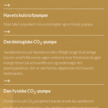
Havets kulstofpumper
Man taler populært om en biologisk og en fysisk pumpe.
Den biologiske CO
-pumpe
2
Vandhenteren på Vædderen blev flittigt brugt til at bringe
havets små fritlevende alger ombord, hvor forskerne brugte
mange timer på at kvantificere og undersøge det
planteplankton, der er det første afgørende led i havets
fødekæder..
Den fysiske CO
-pumpe
2
Forskerne på CO
projektet havde travlt da vædderen
2
krydsede Nordatlanten. I de arktiske områder skaber det