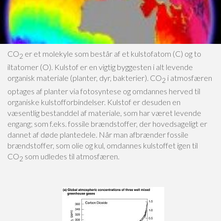
CO
er et molekyle som består af et kulstofatom (C) og to
2
iltatomer (O). Kulstof er en vigtig byggesten i alt levende
organisk materiale (planter, dyr, bakterier). CO
i atmosfæren
2
optages af planter via fotosyntese og omdannes herved til
organiske kulstofforbindelser. Kulstof er desuden en
væsentlig bestanddel af materiale, som har været levende
engang; som f.eks. fossile brændstoffer, der hovedsageligt er
dannet af døde plantedele. Når man afbrænder fossile
brændstoffer, som olie og kul, omdannes kulstoffet igen til
CO
som udledes til atmosfæren.
2