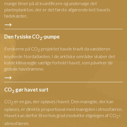
mange timer på at kvantificere og undersøge det
planteplankton, der er det første afgørende led i havets
fødekæder..
Den fysiske CO
-pumpe
2
Forskerne på CO
projektet havde travlt da vædderen
2
krydsede Nordatlanten. I de arktiske områder skaber det
kolde klima nogle særlige forhold i havet, som påvirker de
globale havstrømme.
CO
gør havet surt
2
CO
er en gas, der opløses i havet. Den mængde, der kan
2
opløses, er direkte proportional med mængden i atmosfæren.
Havet kan derfor til en hvis grad modvirke stigningen af CO
i
2
atmosfæren.