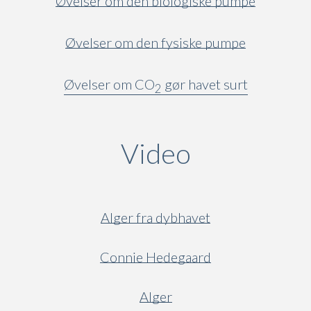
Øvelser om den biologiske pumpe
Øvelser om den fysiske pumpe
Øvelser om CO
gør havet surt
2
Video
(active ta
Alger fra dybhavet
Connie Hedegaard
Alger