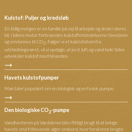
Kulstof: Puljer og kredsløb
En tidlig morgen er en familie på vej til arbejde og skole i deres
bil. I bilens motor forbrændes kulstofforbindelserne i benzinen
og omdannes til CO
. Følger vi et kulstofatom fra
2
udstødningsrøret, vil vi opdage, at jord, luft og vand hele tiden
udveksler kulstof med hinanden.
Havets kulstofpumper
Man taler populært om en biologisk og en fysisk pumpe.
Den biologiske CO
-pumpe
2
Vandhenteren på Vædderen blev flittigt brugt til at bringe
havets små fritlevende alger ombord, hvor forskerne brugte