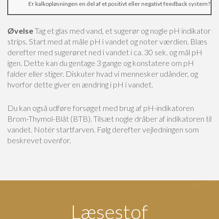
Er kalkopløsningen en del af et positivt eller negativt feedback system?
Øvelse
Tag et glas med vand, et sugerør og nogle pH indikator
strips. Start med at måle pH i vandet og noter værdien. Blæs
derefter med sugerøret ned i vandet i ca. 30 sek. og mål pH
igen. Dette kan du gentage 3 gange og konstatere om pH
falder eller stiger. Diskuter hvad vi mennesker udånder, og
hvorfor dette giver en ændring i pH i vandet.
Du kan også udføre forsøget med brug af pH-indikatoren
Brom-Thymol-Blåt (BTB). Tilsæt nogle dråber af indikatoren til
vandet. Notér startfarven. Følg derefter vejledningen som
beskrevet ovenfor.
Læsestof