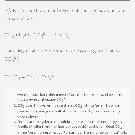
1.b.
Netto reaktionen for CO
's reaktion med havvand kan
2
skrives således:
2-
-
CO
+ H
O + CO
↔ 2HCO
2
2
3
3
Forsuring af havet betyder at kalk opløses og der dannes
2-
CO
:
3
+
2-
CaCO
→ Ca
+ CO
3
2
3
Hvordan påvirker opløsningen af kalk den første ligevægt og dermed
havets evne til at optage CO
?
2
CO
opløst i havet er i ligevægt med CO
i atmosfæren. Hvordan
2
2
påvirker opløsningen af kalk atmosfærens CO
koncentration og
2
vores klima?
”Feedback” betyder at et produkt af en reaktion hæmmer (negativ
feedback) eller fremmer (positiv feedback) reaktionen. Øget CO
i
2
atmosfæren forsurer havet. Forsuringen fremmer opløsning af kalk.