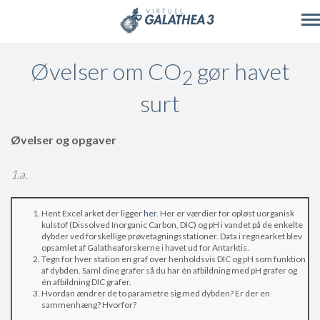
Skip to main content
Øvelser om CO
gør havet
2
surt
Øvelser og opgaver
1.a.
Hent Excel arket der ligger
her
. Her er værdier for opløst uorganisk
kulstof (Dissolved Inorganic Carbon, DIC) og pH i vandet på de enkelte
dybder ved forskellige prøvetagningsstationer. Data i regnearket blev
opsamlet af Galatheaforskerne i havet ud for Antarktis.
Tegn for hver station en graf over henholdsvis DIC og pH som funktion
af dybden. Saml dine grafer så du har én afbildning med pH grafer og
én afbildning DIC grafer.
Hvordan ændrer de to parametre sig med dybden? Er der en
sammenhæng? Hvorfor?