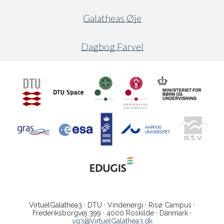
Galatheas Øje
Dagbog Farvel
VirtuelGalathea3 · DTU · Vindenergi · Risø Campus ·
Frederiksborgvej 399 · 4000 Roskilde · Danmark ·
vg3@VirtuelGalathea3.dk