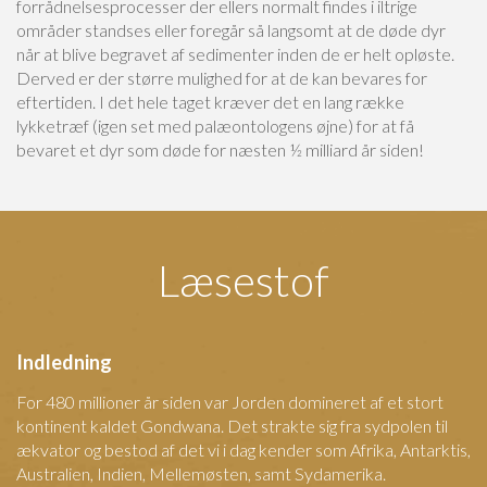
forrådnelsesprocesser der ellers normalt findes i iltrige
områder standses eller foregår så langsomt at de døde dyr
når at blive begravet af sedimenter inden de er helt opløste.
Derved er der større mulighed for at de kan bevares for
eftertiden. I det hele taget kræver det en lang række
lykketræf (igen set med palæontologens øjne) for at få
bevaret et dyr som døde for næsten ½ milliard år siden!
Læsestof
Indledning
For 480 millioner år siden var Jorden domineret af et stort
kontinent kaldet Gondwana. Det strakte sig fra sydpolen til
ækvator og bestod af det vi i dag kender som Afrika, Antarktis,
Australien, Indien, Mellemøsten, samt Sydamerika.