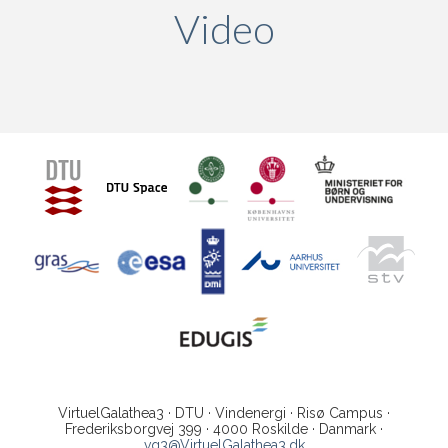
Video
(active ta
VirtuelGalathea3 · DTU · Vindenergi · Risø Campus ·
Frederiksborgvej 399 · 4000 Roskilde · Danmark ·
vg3@VirtuelGalathea3.dk