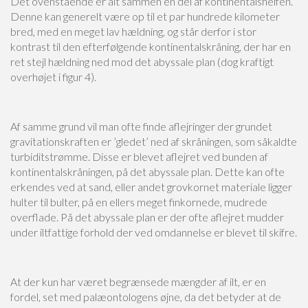
Det ovenstående er alt sammen en del af kontinentalshelfen.
Denne kan generelt være op til et par hundrede kilometer
bred, med en meget lav hældning, og står derfor i stor
kontrast til den efterfølgende kontinentalskråning, der har en
ret stejl hældning ned mod det abyssale plan (dog kraftigt
overhøjet i figur 4).
Af samme grund vil man ofte finde aflejringer der grundet
gravitationskraften er ’gledet’ ned af skråningen, som såkaldte
turbiditstrømme. Disse er blevet aflejret ved bunden af
kontinentalskråningen, på det abyssale plan. Dette kan ofte
erkendes ved at sand, eller andet grovkornet materiale ligger
hulter til bulter, på en ellers meget finkornede, mudrede
overflade. På det abyssale plan er der ofte aflejret mudder
under iltfattige forhold der ved omdannelse er blevet til skifre.
At der kun har været begrænsede mængder af ilt, er en
fordel, set med palæontologens øjne, da det betyder at de