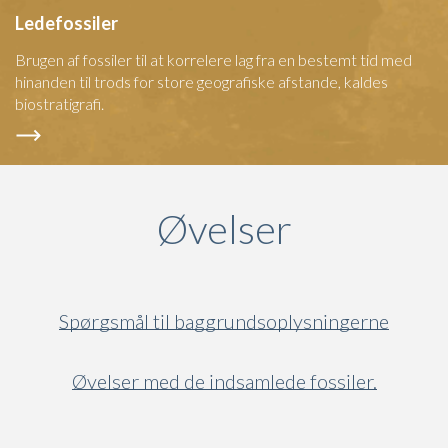
Ledefossiler
Brugen af fossiler til at korrelere lag fra en bestemt tid med
hinanden til trods for store geografiske afstande, kaldes
biostratigrafi.
Øvelser
Spørgsmål til baggrundsoplysningerne
Øvelser med de indsamlede fossiler.