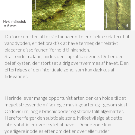
Da forekomsten af fossile faunaer ofte er direkte relateret til
vanddybden, er det praktisk at have termer, der relativt
placerer disse fauner i forhold til hinanden.
Startende fra land, findes den supratidale zone. Det er den
del af kysten, der stort set aldrig oversvømmes af havet. Den
efterfølges af den intertidale zone, som kun dækkes af
tidevandet.
Herinde lever mange opportunist arter, der kan holde til det
meget stressende miljø: nogle muslingearter og, ligesom sidst i
Ordovicium, nogle brachiopoder og stromatolit algemåtter.
Herefter følger den subtidale zone, hvilket vil sige at dette
interval altid er overskyllet af havet. Denne zone kan
yderligere inddeles efter om det er over eller under