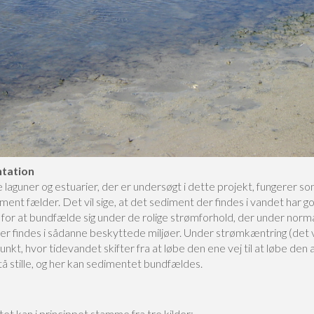
tation
laguner og estuarier, der er undersøgt i dette projekt, fungerer so
ent fælder. Det vil sige, at det sediment der findes i vandet har g
 for at bundfælde sig under de rolige strømforhold, der under norm
er findes i sådanne beskyttede miljøer. Under strømkæntring (det vi
unkt, hvor tidevandet skifter fra at løbe den ene vej til at løbe den a
å stille, og her kan sedimentet bundfældes.
t kan i princippet stamme fra tre kilder: