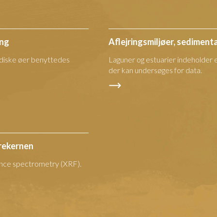
ing
Aflejringsmiljøer, sediment
ndiske øer benyttedes
Laguner og estuarier indeholder 
der kan undersøges for data.
rekernen
nce spectrometry (XRF).