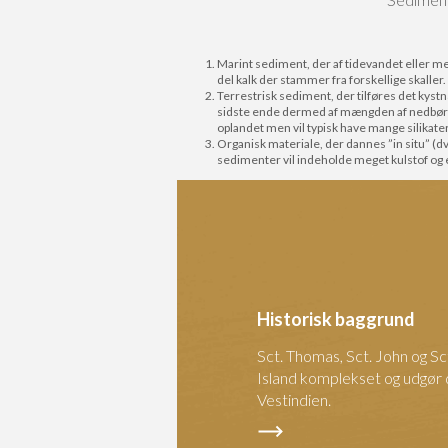
Marint sediment, der af tidevandet eller 
del kalk der stammer fra forskellige skaller.
Terrestrisk sediment, der tilføres det kyst
sidste ende dermed af mængden af nedbør og
oplandet men vil typisk have mange silikater
Organisk materiale, der dannes ”in situ” (dv
sedimenter vil indeholde meget kulstof og e
Historisk baggrund
Sct. Thomas, Sct. John og Sct.
Island komplekset og udgør 
Vestindien.