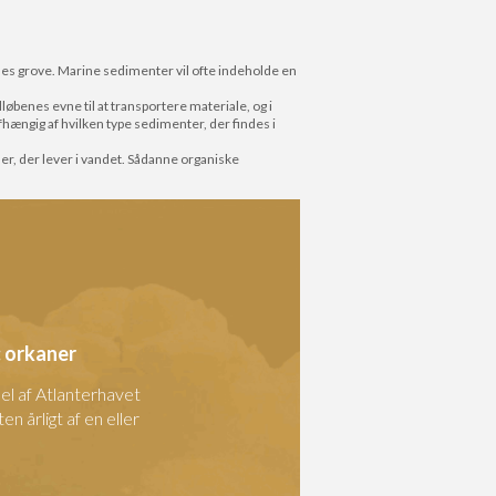
es grove. Marine sedimenter vil ofte indeholde en
øbenes evne til at transportere materiale, og i
ængig af hvilken type sedimenter, der findes i
mer, der lever i vandet. Sådanne organiske
 orkaner
del af Atlanterhavet
n årligt af en eller