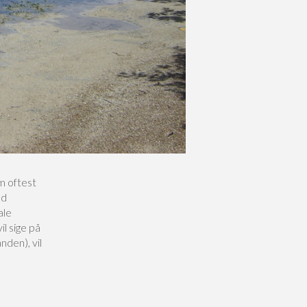
m oftest
od
ale
l sige på
nden), vil