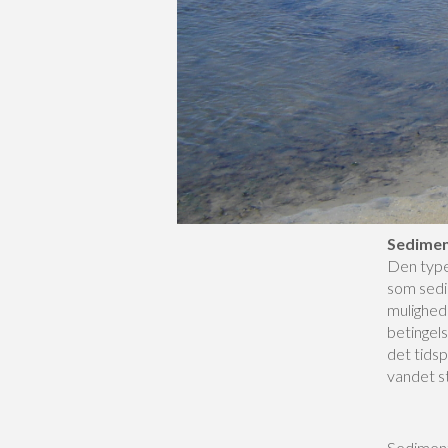
Sedimen
Den type 
som sedim
mulighed
betingels
det tidsp
vandet st
Sedimente