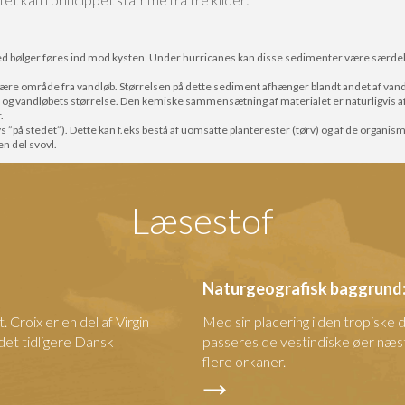
med bølger føres ind mod kysten. Under hurricanes kan disse sedimenter være særdel
nære område fra vandløb. Størrelsen på dette sediment afhænger blandt andet af vandl
 vandløbets størrelse. Den kemiske sammensætning af materialet er naturligvis afh
.
s ”på stedet”). Dette kan f.eks bestå af uomsatte planterester (tørv) og af de organis
n del svovl.
Læsestof
Naturgeografisk baggrund:
 Croix er en del af Virgin
Med sin placering i den tropiske 
det tidligere Dansk
passeres de vestindiske øer næste
flere orkaner.