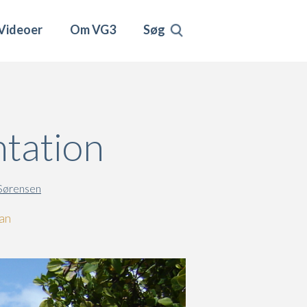
Videoer
Om VG3
Søg
ntation
Sørensen
kan