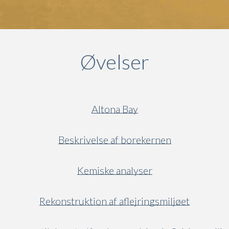
Øvelser
Altona Bay
Beskrivelse af borekernen
Kemiske analyser
Rekonstruktion af aflejringsmiljøet