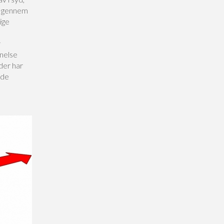
er gennem
ige
r
nelse
der har
lde