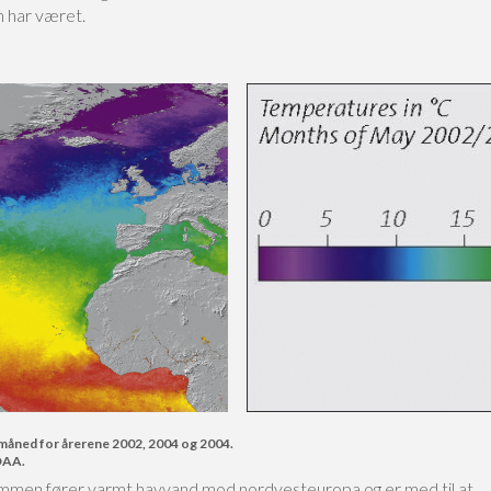
 har været.
 måned for årerene 2002, 2004 og 2004.
OAA.
mmen fører varmt havvand mod nordvesteuropa og er med til at