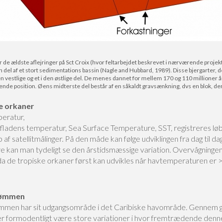
år de ældste aflejringer på Sct Croix (hvor feltarbejdet beskrevet i nærværende projek
 del af et stort sedimentations bassin (Nagle and Hubbard, 1989). Disse bjergarter,
en vestlige og et i den østlige del. De menes dannet for mellem 170 og 110 millioner 
ærende position. Øens midterste del består af en såkaldt gravsænkning, dvs en blok, de
e orkaner
eratur,
ladens temperatur, Sea Surface Temperature, SST, registreres l
 af satellitmålinger. På den måde kan følge udviklingen fra dag til dag
e kan man tydeligt se den årstidsmæssige variation. Overvågningen
 da de tropiske orkaner først kan udvikles når havtemperaturen er 
rømmen
mmen har sit udgangsområde i det Caribiske havområde. Gennem g
der formodentligt være store variationer i hvor fremtrædende den