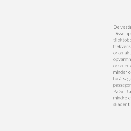
De vestin
Disse ops
til oktob
frekvens
orkanakti
opvarmnin
orkaner 
minder o
forårsag
passagen
På Sct C
mindre e
skader t