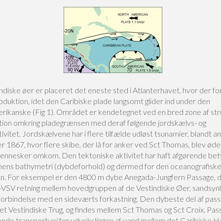
diske øer er placeret det eneste sted i Atlanterhavet, hvor der fo
duktion, idet den Caribiske plade langsomt glider ind under den
ikanske (Fig 1). Området er kendetegnet ved en bred zone af str
ion omkring pladegrænsen med deraf følgende jordskælvs- og
ivitet. Jordskælvene har i flere tilfælde udløst tsunamier, blandt an
 1867, hvor flere skibe, der lå for anker ved Sct Thomas, blev øde
nnesker omkom. Den tektoniske aktivitet har haft afgørende bet
onens bathymetri (dybdeforhold) og dermed for den oceanografisk
ion. For eksempel er den 4800 m dybe Anegada-Jungfern Passage, de
SV retning mellem hovedgruppen af de Vestindiske Øer, sandsynli
 forbindelse med en sideværts forkastning. Den dybeste del af pas
et Vestindiske Trug, og findes mellem Sct Thomas og Sct Croix. Pas
ende transportvej for udvekslingen af vand mellem det Caribiske Ha