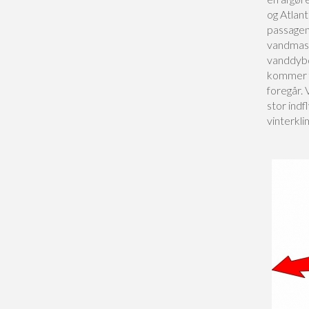
og Atlan
passagen
vandmass
vanddybd
kommer f
foregår. 
stor indf
vinterkl