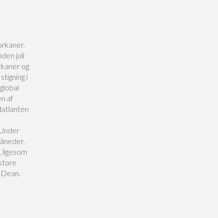
orkaner.
den juli
rkaner og
tigning i
 global
en af
datlanten
 Under
måneder.
, ligesom
store
) Dean.