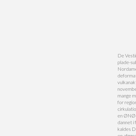
De Vestin
plade-sub
Nordamer
deformat
vulkanakt
november
mange me
for regi
cirkulat
en ØNØ-V
dannet i
kaldes D
en afgør