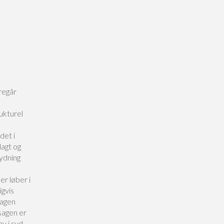
regår
ukturel
det i
lagt og
ydning
e
r løber i
gvis
sagen
sagen er
v i syd,