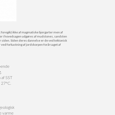
t foregik) ikke af magmatiske bjergarter men af
 der i hovedsagen udgøres af mudstones, sandsten
år siden. Siden deres dannelse er de ved tektonisk
r ved forkastning af jordskorpen forårsaget af
øbende
.
 af SST
> 27°C.
eologisk
ne varme