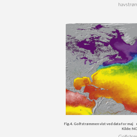
havstrøm
Fig.4. Golfstrømmen vist ved data for maj
Kilde: N
Golfstrø