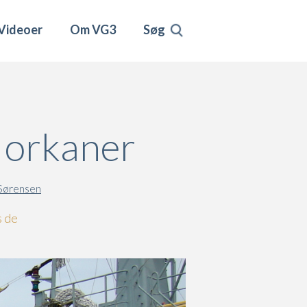
Videoer
Om VG3
Søg
 orkaner
Sørensen
s de