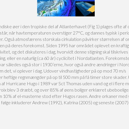
diske øer i den tropiske del af Atlanterhavet (Fig 1) plages ofte af 
tår, når havtemperaturen overstiger 27°C, og dannes typisk i perio
er. Også atmosfærens storskala cirkulation påvirker størrelsen af o
en på deres forekomst. Siden 1995 har området oplevet en kraftig s
vitet, og det diskuteres i dag, hvorvidt denne stigning skal tilskrives
g, eller en naturlig (ca 60 år) cyclicitet i Nordatlanten. Forekomst
var således også stor i 1930’erne, hvor også andre ændringer i Nor
m det, vi oplever i dag. Udover vindhastigheder på op mod 70 m/s
er heftige regnmængder på op til 500 mm på få timer store skader.
 af Hurricane Hugo i 1989 var Sct Thomas uden vand og el i flere 
roix blev 3 dræbt, og over 85% af øens boliger erklæret ubeboelige
n 10% af el-masterne stod efter Hugos rasen. Andre orkaner med 
il følge inkluderer Andrew (1992), Katrina (2005) og seneste (2007