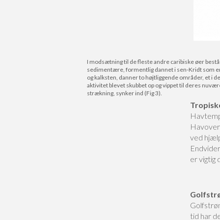
I modsætning til de fleste andre caribiske øer best
sedimentære, formentlig dannet i sen-Kridt som en
og kalksten, danner to højtliggende områder, et i d
aktivitet blevet skubbet op og vippet til deres nuv
strækning, synker ind (Fig 3).
Tropisk
Havtemp
Havoverf
ved hjælp
Endvider
er vigtig
Golfst
Golfstrø
tid har 