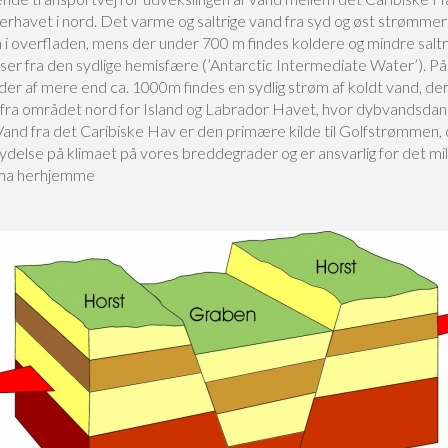
terhavet i nord. Det varme og saltrige vand fra syd og øst strømm
 i overfladen, mens der under 700 m findes koldere og mindre saltr
er fra den sydlige hemisfære (’Antarctic Intermediate Water’). På
er af mere end ca. 1000m findes en sydlig strøm af koldt vand, de
ra området nord for Island og Labrador Havet, hvor dybvandsdan
Vand fra det Caribiske Hav er den primære kilde til Golfstrømmen, 
lydelse på klimaet på vores breddegrader og er ansvarlig for det mi
ima herhjemme