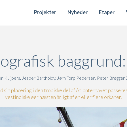
Projekter
Nyheder
Etaper
ografisk baggrund:
n Kuijpers
,
Jesper Bartholdy
,
Jørn Torp Pedersen
,
Peter Brøgger 
 sin placering i den tropiske del af Atlanterhavet passere
vestindiske øer næsten årligt af en eller flere orkaner.