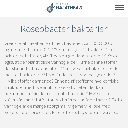
Skip to main content
Roseobacter bakterier
Vi vidste, at havet er fyldt med bakterier, ca 1.000.000 pr ml
og at kun en brøkdel 0.1-1% kan bringes til at vokse på de
bakteriesubstrater, vi oftests bruger i laboratorier. Vi vidste
også, at der blandt disse var nogle, der kunne danne stoffer,
der slår andre bakterier ihjel. Men hvilke havbakterier er de
mest antibakterielle? Hvor findesde? Hvor mange er der?
Hvilke stoffer danner de? Er nogle af stofferne nye kemiske
strukturer med nye antibiotiske aktiviteter, der kan
bekæmpe antibiotika-resistente bakterier? Hvilken rolle
spiller sådanne stoffer for bakteriernes adfærd i havet? Dette
var nogle af de mange spørgsmål, vi gerne ville løse med
Roseobacter-projektet. Eller rettere: begynde at svare på.