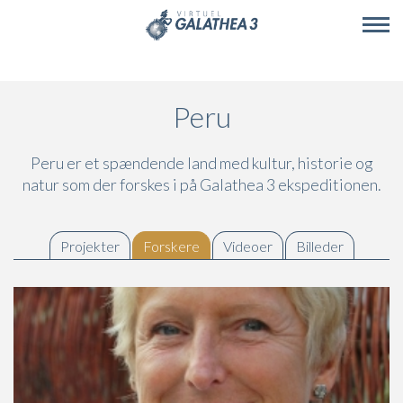
Skip to main content
Peru
Peru er et spændende land med kultur, historie og
natur som der forskes i på Galathea 3 ekspeditionen.
Projekter
Forskere
(active tab)
Videoer
Billeder