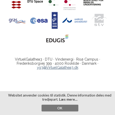
VirtuelGalathea3 · DTU · Vindenergi · Risø Campus ·
Frederiksborgvej 399 · 4000 Roskilde · Danmark ·
vg3@VirtuelGalathea3.dk
Websitet anvender cookies til statistik. Denne information deles med
tredjepart.
Læs mere…
OK