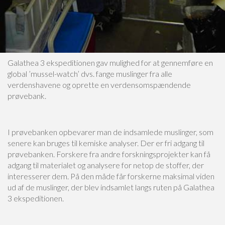
Galathea 3 ekspeditionen gav mulighed for at gennemføre en
global ’mussel-watch’ dvs. fange muslinger fra alle
verdenshavene og oprette en verdensomspændende
prøvebank.
I prøvebanken opbevarer man de indsamlede muslinger, som
senere kan bruges til kemiske analyser. Der er fri adgang til
prøvebanken. Forskere fra andre forskningsprojekter kan få
adgang til materialet og analysere for netop de stoffer, der
interesserer dem. På den måde får forskerne maksimal viden
ud af de muslinger, der blev indsamlet langs ruten på Galathea
3 ekspeditionen.