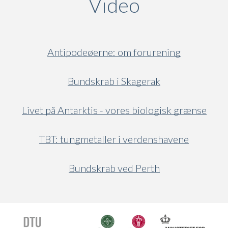
Video
(active ta
Antipodeøerne: om forurening
Bundskrab i Skagerak
Livet på Antarktis - vores biologisk grænse
TBT: tungmetaller i verdenshavene
Bundskrab ved Perth