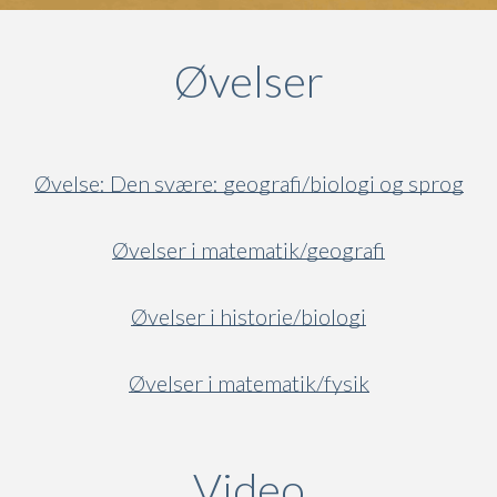
Øvelser
Øvelse: Den svære: geografi/biologi og sprog
Øvelser i matematik/geografi
Øvelser i historie/biologi
Øvelser i matematik/fysik
Video
(active ta