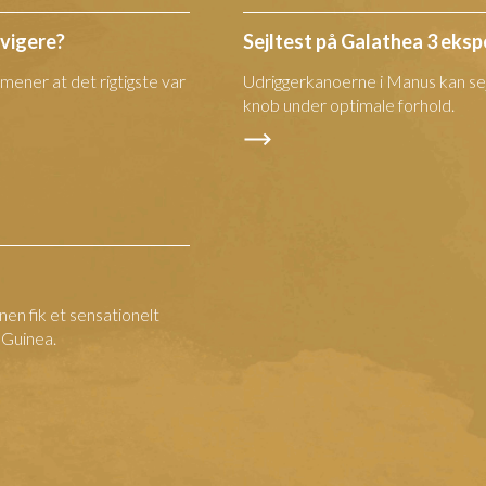
avigere?
Sejltest på Galathea 3 eks
ner at det rigtigste var
Udriggerkanoerne i Manus kan sejle
knob under optimale forhold.
en fik et sensationelt
 Guinea.