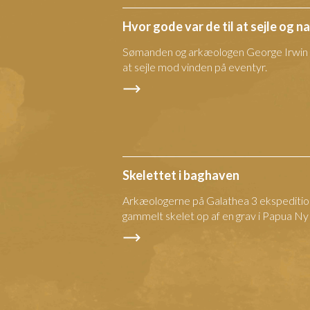
Hvor gode var de til at sejle og n
Sømanden og arkæologen George Irwin me
at sejle mod vinden på eventyr.
Skelettet i baghaven
Arkæologerne på Galathea 3 ekspedition
gammelt skelet op af en grav i Papua Ny