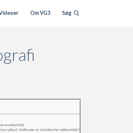
Videoer
Om VG3
Søg
grafi
som arveforhold.
 en radius): Hvilke øer er så inden for rækkevidde?