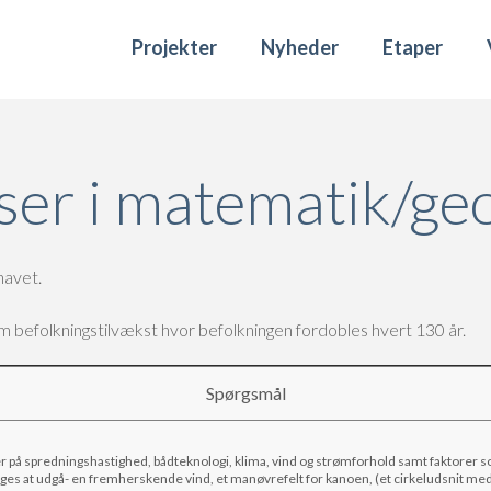
Projekter
Nyheder
Etaper
ser i matematik/geo
havet.
m befolkningstilvækst hvor befolkningen fordobles hvert 130 år.
Spørgsmål
er på spredningshastighed, bådteknologi, klima, vind og strømforhold samt faktorer 
tages at udgå- en fremherskende vind, et manøvrefelt for kanoen, (et cirkeludsnit med