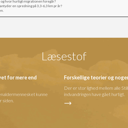
r og hvor hurtigt migrationen foregår?
 antyder en spredning på 3,3-6,3 km pr år?
en.
Læsestof
vet for mere end
Forskellige teorier og noge
Der er stor lighed mellem alle Sti
 stenaldermennesket kunne
indvandringen have gået hurtigt.
 siden.