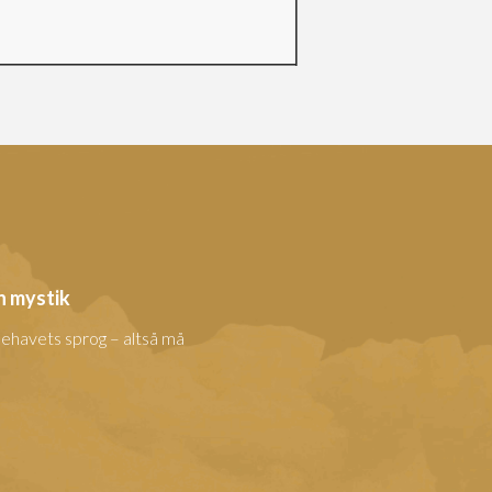
n mystik
llehavets sprog – altså må