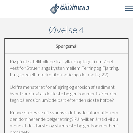
Skip to main content
Øvelse 4
Spørgsmål
Kig på et satellitbillede fra Jylland optaget i området
vest for Struer langs kysten mellem Ferring og Fjaltring.
Læg specielt mærke til en serie høfder (se fig. 22).
Ud fra mønsteret for aflejring og erosion af sediment
hvor tror du så at de fleste bølger kommer fra? Er der
tegn på erosion umiddelbart efter den sidste høfde?
Kunne du bevise dit svar hvis du havde information om
den dominerende bølgeretning? På hvilken årstid vil du
mene at de største og stærkeste bølger kommer her i
området?