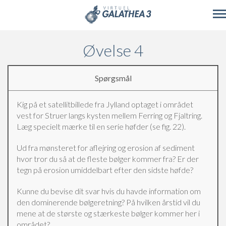
Skip to main content
Øvelse 4
Spørgsmål
Kig på et satellitbillede fra Jylland optaget i området
vest for Struer langs kysten mellem Ferring og Fjaltring.
Læg specielt mærke til en serie høfder (se fig. 22).
Ud fra mønsteret for aflejring og erosion af sediment
hvor tror du så at de fleste bølger kommer fra? Er der
tegn på erosion umiddelbart efter den sidste høfde?
Kunne du bevise dit svar hvis du havde information om
den dominerende bølgeretning? På hvilken årstid vil du
mene at de største og stærkeste bølger kommer her i
området?