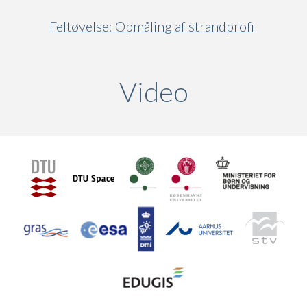
Feltøvelse: Opmåling af strandprofil
Video
(active ta