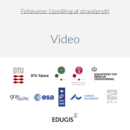
Feltøvelse: Opmåling af strandprofil
Video
(active ta