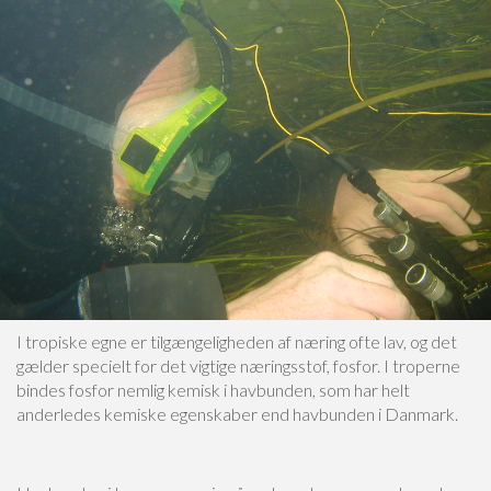
I tropiske egne er tilgængeligheden af næring ofte lav, og det
gælder specielt for det vigtige næringsstof, fosfor. I troperne
bindes fosfor nemlig kemisk i havbunden, som har helt
anderledes kemiske egenskaber end havbunden i Danmark.