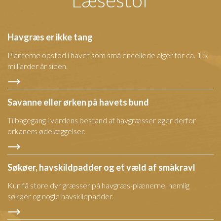
Læsestof
Havgræs er ikke tang
Planterne opstod i havet som små encellede alger for ca. 1.5
milliarder år siden.
Savanne eller ørken på havets bund
Tilbagegang i verdens bestand af havgræsser øger derfor
orkaners ødelæggelser.
Søkøer, havskildpadder og et væld af småkravl
Kun få store dyr græsser på havgræs-plænerne, nemlig
søkøer og nogle havskildpadder.