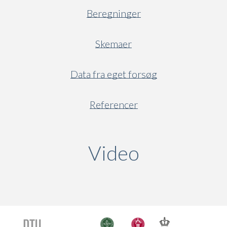
Beregninger
Skemaer
Data fra eget forsøg
Referencer
Video
(active ta