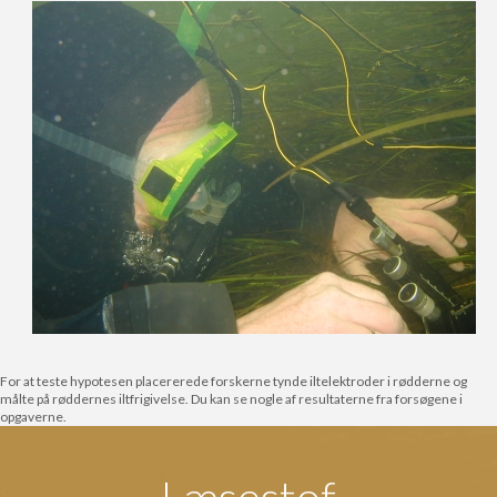
For at teste hypotesen placererede forskerne tynde iltelektroder i rødderne og
målte på røddernes iltfrigivelse. Du kan se nogle af resultaterne fra forsøgene i
opgaverne.