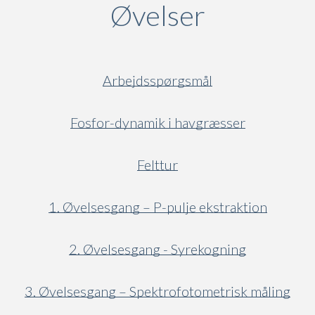
Øvelser
Arbejdsspørgsmål
Fosfor-dynamik i havgræsser
Felttur
1. Øvelsesgang – P-pulje ekstraktion
2. Øvelsesgang - Syrekogning
3. Øvelsesgang – Spektrofotometrisk måling