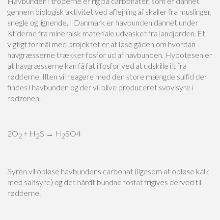
Havbunden i troperne er rig på carbonater, som er dannet
gennem biologisk aktivitet ved aflejning af skaller fra muslinger,
snegle og lignende. I Danmark er havbunden dannet under
istiderne fra mineralsk materiale udvasket fra landjorden. Et
vigtigt formål med projektet er at løse gåden om hvordan
havgræsserne trækker fosfor ud af havbunden. Hypotesen er
at havgræsserne kan få fat i fosfor ved at udskille ilt fra
rødderne. Ilten vil reagere med den store mængde sulfid der
findes i havbunden og der vil blive produceret svovlsyre i
rodzonen.
2O
+ H
S → H
SO4
2
2
2
Syren vil opløse havbundens carbonat (ligesom at opløse kalk
med saltsyre) og det hårdt bundne fosfat frigives derved til
rødderne.