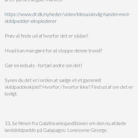
https://www.dr.dk/nyheder/viden/klima/ulovlig-handel-med-
skildpadder-eksploderer
Prøv at finde ud af hvorfor det er sådan?
Hvad kan man gøre for at stoppe denne trend?
Gør en indsats - fortæl andre om det!
Synes du det er i orden at sælge et et gammelt
skildpaddeskjold? Hvorfor / hvorfor ikke? Find ud af om det er
lovligt.
13. Se filmen fra Galatheaekspeditionen om den nu afdøde
landskildpadde på Galapagos: Lonesome George.