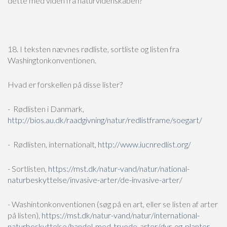
dette med viden fra naturvidenskaben?
18. I teksten nævnes rødliste, sortliste og listen fra
Washingtonkonventionen.
Hvad er forskellen på disse lister?
- Rødlisten i Danmark,
http://bios.au.dk/raadgivning/natur/redlistframe/soegart/
- Rødlisten, internationalt,
http://www.iucnredlist.org/
- Sortlisten,
https://mst.dk/natur-vand/natur/national-
naturbeskyttelse/invasive-arter/de-invasive-arter/
- Washintonkonventionen (søg på en art, eller se listen af arter
på listen),
https://mst.dk/natur-vand/natur/international-
naturbeskyttelse/handel-med-truede-arter/dyr-og-planter-