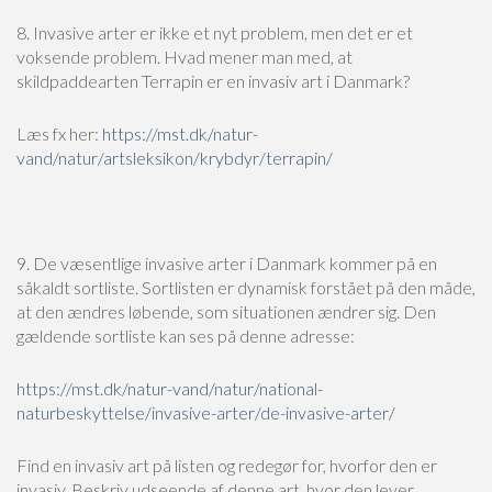
8. Invasive arter er ikke et nyt problem, men det er et
voksende problem. Hvad mener man med, at
skildpaddearten Terrapin er en invasiv art i Danmark?
Læs fx her:
https://mst.dk/natur-
vand/natur/artsleksikon/krybdyr/terrapin/
9. De væsentlige invasive arter i Danmark kommer på en
såkaldt sortliste. Sortlisten er dynamisk forstået på den måde,
at den ændres løbende, som situationen ændrer sig. Den
gældende sortliste kan ses på denne adresse:
https://mst.dk/natur-vand/natur/national-
naturbeskyttelse/invasive-arter/de-invasive-arter/
Find en invasiv art på listen og redegør for, hvorfor den er
invasiv. Beskriv udseende af denne art, hvor den lever