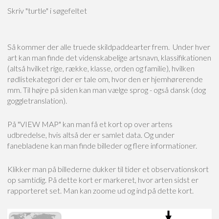
Skriv "turtle" i søgefeltet
Så kommer der alle truede skildpaddearter frem. Under hver
art kan man finde det videnskabelige artsnavn, klassifikationen
(altså hvilket rige, række, klasse, orden og familie), hvilken
rødlistekategori der er tale om, hvor den er hjemhørerende
mm. Til højre på siden kan man vælge sprog - også dansk (dog
goggletranslation).
På "VIEW MAP" kan man få et kort op over artens
udbredelse, hvis altså der er samlet data. Og under
fanebladene kan man finde billeder og flere informationer.
Klikker man på billederne dukker til tider et observationskort
op samtidig. På dette kort er markeret, hvor arten sidst er
rapporteret set. Man kan zoome ud og ind på dette kort.