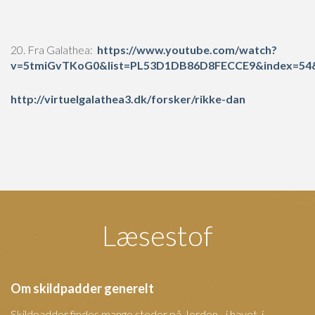
20. Fra Galathea:
https://www.youtube.com/watch?
v=5tmiGvTKoG0&list=PL53D1DB86D8FECCE9&index=54
http://virtuelgalathea3.dk/forsker/rikke-dan
Læsestof
Om skildpadder generelt
Skildpadder findes mange steder på Jorden - i havet, i