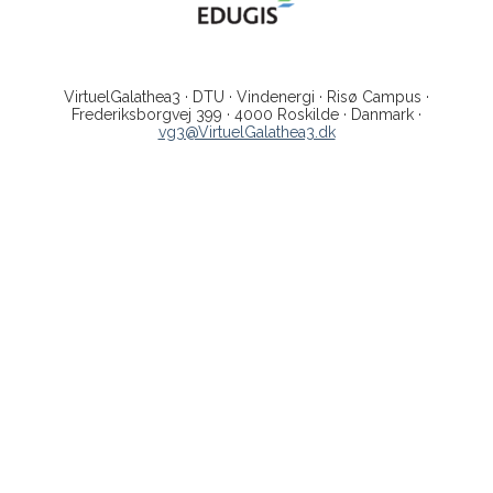
VirtuelGalathea3 · DTU · Vindenergi · Risø Campus ·
Frederiksborgvej 399 · 4000 Roskilde · Danmark ·
vg3@VirtuelGalathea3.dk