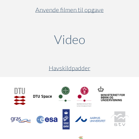
Anvende filmen til opgave
Video
(active ta
Havskildpadder