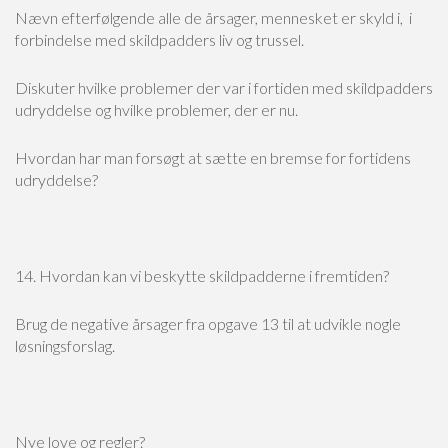
Nævn efterfølgende alle de årsager, mennesket er skyld i, i
forbindelse med skildpadders liv og trussel.
Diskuter hvilke problemer der var i fortiden med skildpadders
udryddelse og hvilke problemer, der er nu.
Hvordan har man forsøgt at sætte en bremse for fortidens
udryddelse?
14. Hvordan kan vi beskytte skildpadderne i fremtiden?
Brug de negative årsager fra opgave 13 til at udvikle nogle
løsningsforslag.
Nye love og regler?