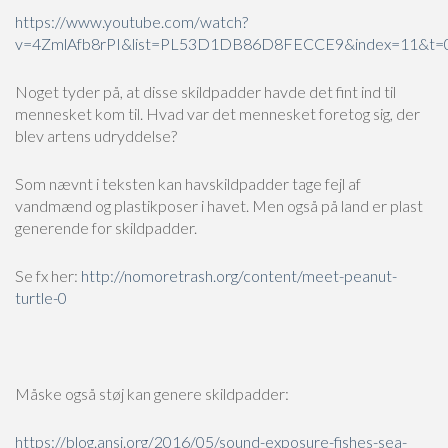
https://www.youtube.com/watch?
v=4ZmlAfb8rPI&list=PL53D1DB86D8FECCE9&index=11&t=
Noget tyder på, at disse skildpadder havde det fint ind til
mennesket kom til. Hvad var det mennesket foretog sig, der
blev artens udryddelse?
Som nævnt i teksten kan havskildpadder tage fejl af
vandmænd og plastikposer i havet. Men også på land er plast
generende for skildpadder.
Se fx her:
http://nomoretrash.org/content/meet-peanut-
turtle-0
Måske også støj kan genere skildpadder:
https://blog.ansi.org/2016/05/sound-exposure-fishes-sea-