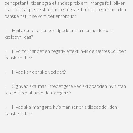
der opstår til tider også et andet problem: Mange folk bliver
trætte af at passe skildpadden og sætter den derfor ud i den
danske natur, selvom det er forbudt.
· Hvilke arter af landskildpadder må man holde som
kæledyr i dag?
· Hvorfor har det en negativ effekt, hvis de sættes ud i den
danske natur?
· Hvad kan der ske ved det?
· Og hvad skal man i stedet gøre ved skildpadden, hvis man
ikke ønsker at have den længere?
· Hvad skal man gøre, hvis man ser en skildpadde i den
danske natur?