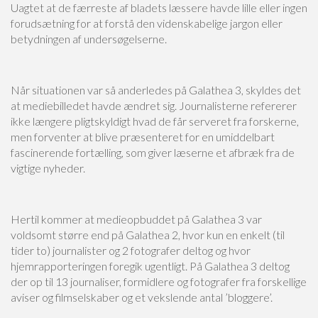
Uagtet at de færreste af bladets læssere havde lille eller ingen
forudsætning for at forstå den videnskabelige jargon eller
betydningen af undersøgelserne.
Når situationen var så anderledes på Galathea 3, skyldes det
at mediebilledet havde ændret sig. Journalisterne refererer
ikke længere pligtskyldigt hvad de får serveret fra forskerne,
men forventer at blive præsenteret for en umiddelbart
fascinerende fortælling, som giver læserne et afbræk fra de
vigtige nyheder.
Hertil kommer at medieopbuddet på Galathea 3 var
voldsomt større end på Galathea 2, hvor kun en enkelt (til
tider to) journalister og 2 fotografer deltog og hvor
hjemrapporteringen foregik ugentligt. På Galathea 3 deltog
der op til 13 journaliser, formidlere og fotografer fra forskellige
aviser og filmselskaber og et vekslende antal ’bloggere’.