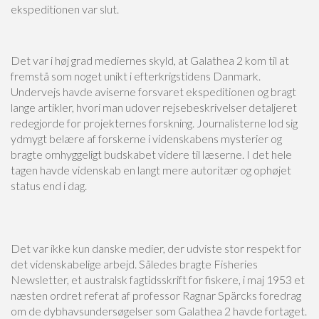
ekspeditionen var slut.
Det var i høj grad mediernes skyld, at Galathea 2 kom til at
fremstå som noget unikt i efterkrigstidens Danmark.
Undervejs havde aviserne forsvaret ekspeditionen og bragt
lange artikler, hvori man udover rejsebeskrivelser detaljeret
redegjorde for projekternes forskning. Journalisterne lod sig
ydmygt belære af forskerne i videnskabens mysterier og
bragte omhyggeligt budskabet videre til læserne. I det hele
tagen havde videnskab en langt mere autoritær og ophøjet
status end i dag.
Det var ikke kun danske medier, der udviste stor respekt for
det videnskabelige arbejd. Således bragte Fisheries
Newsletter, et australsk fagtidsskrift for fiskere, i maj 1953 et
næsten ordret referat af professor Ragnar Spärcks foredrag
om de dybhavsundersøgelser som Galathea 2 havde fortaget.