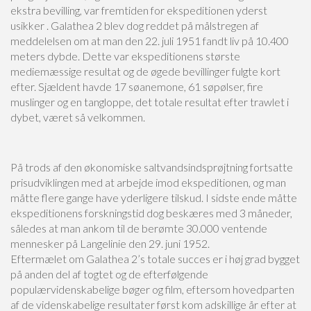
ekstra bevilling, var fremtiden for ekspeditionen yderst
usikker . Galathea 2 blev dog reddet på målstregen af
meddelelsen om at man den 22. juli 1951 fandt liv på 10.400
meters dybde. Dette var ekspeditionens største
mediemæssige resultat og de øgede bevillinger fulgte kort
efter. Sjældent havde 17 søanemone, 61 søpølser, fire
muslinger og en tangloppe, det totale resultat efter trawlet i
dybet, været så velkommen.
På trods af den økonomiske saltvandsindsprøjtning fortsatte
prisudviklingen med at arbejde imod ekspeditionen, og man
måtte flere gange have yderligere tilskud. I sidste ende måtte
ekspeditionens forskningstid dog beskæres med 3 måneder,
således at man ankom til de berømte 30.000 ventende
mennesker på Langelinie den 29. juni 1952.
Eftermælet om Galathea 2’s totale succes er i høj grad bygget
på anden del af togtet og de efterfølgende
populærvidenskabelige bøger og film, eftersom hovedparten
af de videnskabelige resultater først kom adskillige år efter at