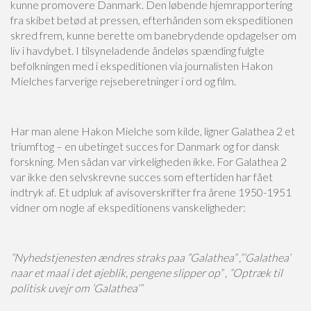
transparency, game fairness, and financial security. These casinos operate with offi
kunne promovere Danmark. Den løbende hjemrapportering
audits to confirm that their games are not manipulated. Additionally, they offer ge
fra skibet betød at pressen, efterhånden som ekspeditionen
including high-roller bonuses, cashback deals, and exclusive VIP perks. A trustwort
skred frem, kunne berette om banebrydende opdagelser om
every transaction is processed safely and that winnings are paid out in a timely manner
reputation for real-money gaming allows players to focus on enjoying the action wit
liv i havdybet. I tilsyneladende åndeløs spænding fulgte
delayed payouts.
befolkningen med i ekspeditionen via journalisten Hakon
Mielches farverige rejseberetninger i ord og film.
Har man alene Hakon Mielche som kilde, ligner Galathea 2 et
triumftog – en ubetinget succes for Danmark og for dansk
forskning. Men sådan var virkeligheden ikke. For Galathea 2
var ikke den selvskrevne succes som eftertiden har fået
indtryk af. Et udpluk af avisoverskrifter fra årene 1950-1951
vidner om nogle af ekspeditionens vanskeligheder:
”Nyhedstjenesten ændres straks paa ”Galathea” ,”’Galathea’
naar et maal i det øjeblik, pengene slipper op” , ”Optræk til
politisk uvejr om ’Galathea’”