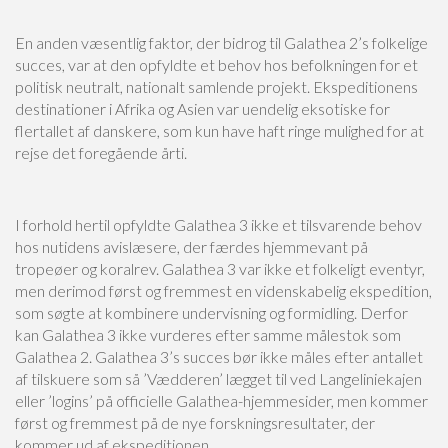
En anden væsentlig faktor, der bidrog til Galathea 2’s folkelige
succes, var at den opfyldte et behov hos befolkningen for et
politisk neutralt, nationalt samlende projekt. Ekspeditionens
destinationer i Afrika og Asien var uendelig eksotiske for
flertallet af danskere, som kun have haft ringe mulighed for at
rejse det foregående årti.
I forhold hertil opfyldte Galathea 3 ikke et tilsvarende behov
hos nutidens avislæsere, der færdes hjemmevant på
tropeøer og koralrev. Galathea 3 var ikke et folkeligt eventyr,
men derimod først og fremmest en videnskabelig ekspedition,
som søgte at kombinere undervisning og formidling. Derfor
kan Galathea 3 ikke vurderes efter samme målestok som
Galathea 2. Galathea 3’s succes bør ikke måles efter antallet
af tilskuere som så ’Vædderen’ lægget til ved Langeliniekajen
eller ’logins’ på officielle Galathea-hjemmesider, men kommer
først og fremmest på de nye forskningsresultater, der
kommer ud af ekspeditionen.