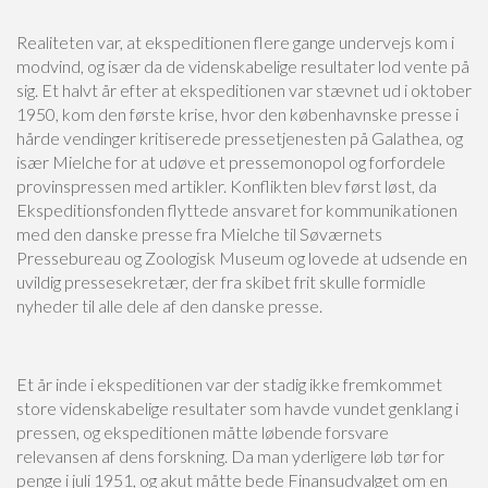
Realiteten var, at ekspeditionen flere gange undervejs kom i
modvind, og især da de videnskabelige resultater lod vente på
sig. Et halvt år efter at ekspeditionen var stævnet ud i oktober
1950, kom den første krise, hvor den københavnske presse i
hårde vendinger kritiserede pressetjenesten på Galathea, og
især Mielche for at udøve et pressemonopol og forfordele
provinspressen med artikler. Konflikten blev først løst, da
Ekspeditionsfonden flyttede ansvaret for kommunikationen
med den danske presse fra Mielche til Søværnets
Pressebureau og Zoologisk Museum og lovede at udsende en
uvildig pressesekretær, der fra skibet frit skulle formidle
nyheder til alle dele af den danske presse.
Et år inde i ekspeditionen var der stadig ikke fremkommet
store videnskabelige resultater som havde vundet genklang i
pressen, og ekspeditionen måtte løbende forsvare
relevansen af dens forskning. Da man yderligere løb tør for
penge i juli 1951, og akut måtte bede Finansudvalget om en