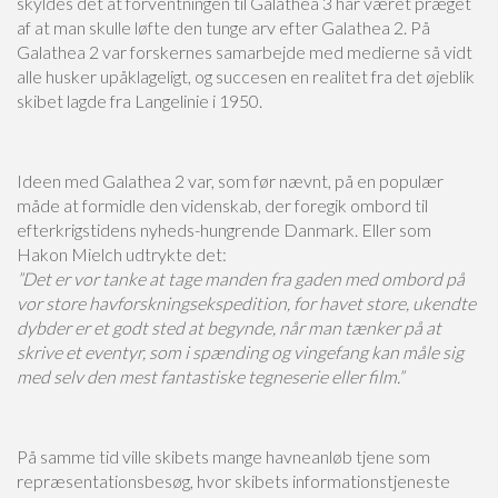
skyldes det at forventningen til Galathea 3 har været præget
af at man skulle løfte den tunge arv efter Galathea 2. På
Galathea 2 var forskernes samarbejde med medierne så vidt
alle husker upåklageligt, og succesen en realitet fra det øjeblik
skibet lagde fra Langelinie i 1950.
Ideen med Galathea 2 var, som før nævnt, på en populær
måde at formidle den videnskab, der foregik ombord til
efterkrigstidens nyheds-hungrende Danmark. Eller som
Hakon Mielch udtrykte det:
”Det er vor tanke at tage manden fra gaden med ombord på
vor store havforskningsekspedition, for havet store, ukendte
dybder er et godt sted at begynde, når man tænker på at
skrive et eventyr, som i spænding og vingefang kan måle sig
med selv den mest fantastiske tegneserie eller film.”
Players who enjoy the thrill of betting real money need a casino that offers fair play, 
På samme tid ville skibets mange havneanløb tjene som
process. Many platforms advertise attractive real-money games, but only a few delive
repræsentationsbesøg, hvor skibets informationstjeneste
experience. To ensure the best gambling opportunities, players should explore
real 