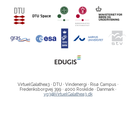
VirtuelGalathea3 · DTU · Vindenergi · Risø Campus ·
Frederiksborgvej 399 · 4000 Roskilde · Danmark ·
vg3@VirtuelGalathea3.dk