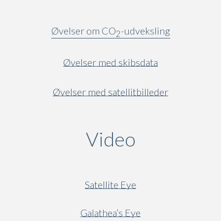
Øvelser om CO
-udveksling
2
Øvelser med skibsdata
Øvelser med satellitbilleder
Video
(active ta
Satellite Eye
Galathea’s Eye