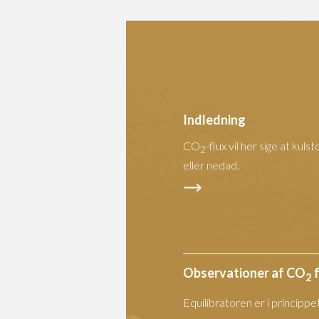
Indledning
CO
-flux vil her sige at ku
2
eller nedad.
Observationer af CO
f
2
Equilibratoren er i princippe