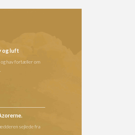
 og luft
t og hav fortæller om
.
Azorerne.
ædderen sejlede fra