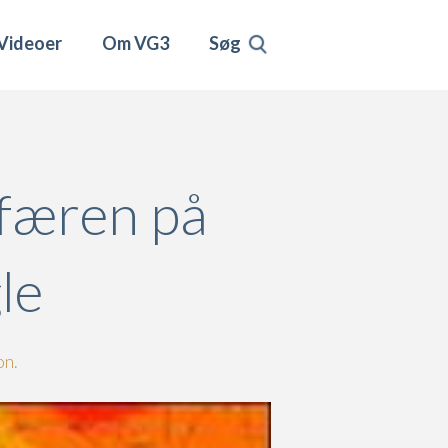
Videoer
Om VG3
Søg
færen på
le
on.