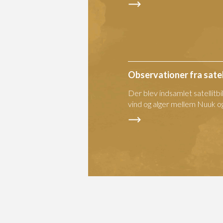
Observationer fra satel
Der blev indsamlet satellitb
vind og alger mellem Nuuk o