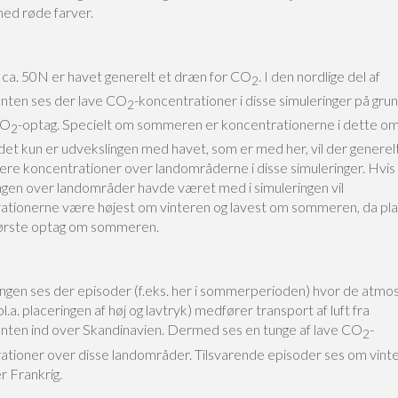
med røde farver.
 ca. 50N er havet generelt et dræn for CO
. I den nordlige del af
2
nten ses der lave CO
-koncentrationer i disse simuleringer på grun
2
CO
-optag. Specielt om sommeren er koncentrationerne i dette o
2
det kun er udvekslingen med havet, som er med her, vil der generel
ere koncentrationer over landområderne i disse simuleringer. Hvis
ngen over landområder havde været med i simuleringen vil
ationerne være højest om vinteren og lavest om sommeren, da pla
ørste optag om sommeren.
ringen ses der episoder (f.eks. her i sommerperioden) hvor de atmo
bl.a. placeringen af høj og lavtryk) medfører transport af luft fra
nten ind over Skandinavien. Dermed ses en tunge af lave CO
-
2
ationer over disse landområder. Tilsvarende episoder ses om vint
er Frankrig.