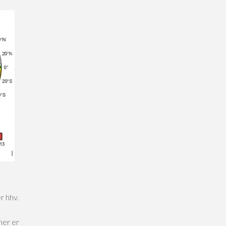
r hhv.
ner er