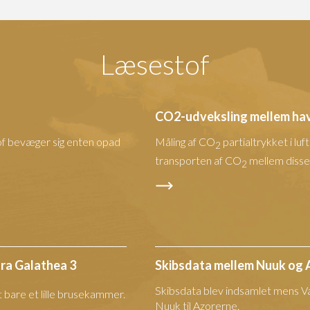
Læsestof
CO2-udveksling mellem hav
lstof bevæger sig enten opad
Måling af CO
partialtrykket i luf
2
transporten af CO
mellem disse
2
ra Galathea 3
Skibsdata mellem Nuuk og 
Skibsdata blev indsamlet mens V
t bare et lille brusekammer.
Nuuk til Azorerne.