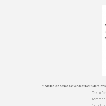
Modellen kan dermed anvendes til at studere, hvile
De to fi
sommer- 
koncentr