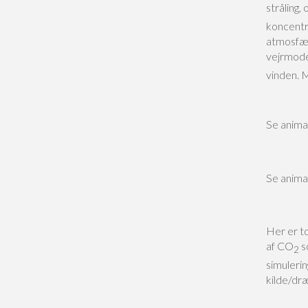
stråling,
koncentr
atmosfær
vejrmode
vinden. 
Se anima
Se anima
Her er t
af CO
s
2
simuleri
kilde/dr