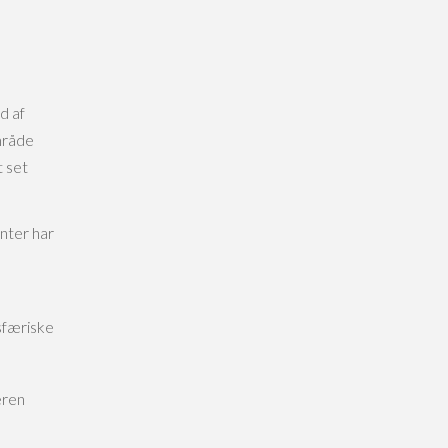
d af
mråde
t set
nter har
sfæriske
eren