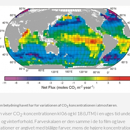
n betydning havet har for variationen af CO
koncentrationen i atmosfæren.
2
lm viser CO
-koncentrationen kl 06 og kl 18 (UTM) i en uges tid unde
2
og vinterforhold. Farveskalaen er den samme i de to film og lave
ationer er angivet med blålige farver, mens de højere koncentratio