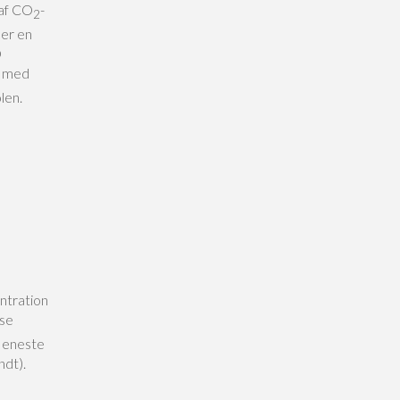
 af CO
-
2
 er en
D
n med
len.
ntration
sse
t eneste
ndt).