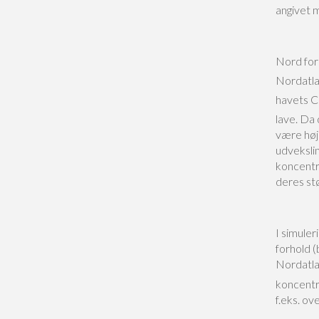
angivet 
Nord for
Nordatla
havets 
lave. Da 
være høj
udveksli
koncentr
deres st
I simule
forhold (
Nordatla
koncentr
f.eks. ov