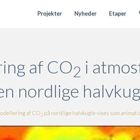
Projekter
Nyheder
Etaper
ing af CO
i atmos
2
en nordlige halvkug
dellering af CO
på nordlige halvkugle vises som animati
2