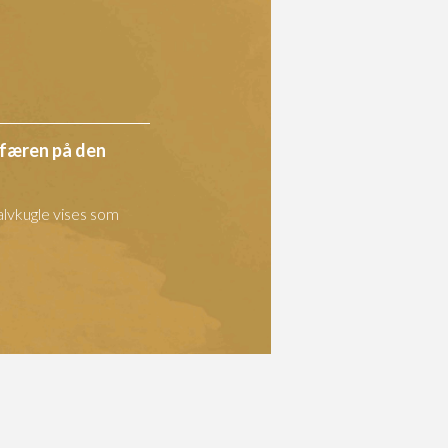
færen på den
alvkugle vises som