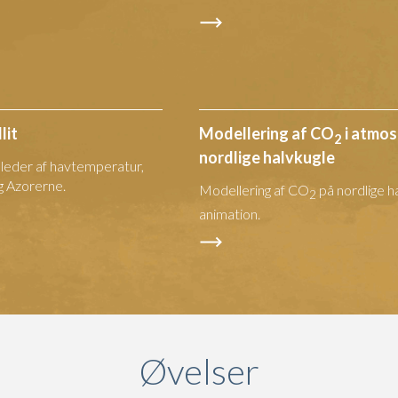
lit
Modellering af CO
i atmos
2
nordlige halvkugle
illeder af havtemperatur,
g Azorerne.
Modellering af CO
på nordlige h
2
animation.
Øvelser