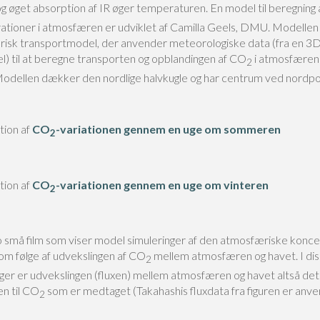
 og øget absorption af IR øger temperaturen. En model til beregning
ationer i atmosfæren er udviklet af Camilla Geels, DMU. Modellen
isk transportmodel, der anvender meteorologiske data (fra en 3
l) til at beregne transporten og opblandingen af CO
i atmosfære
2
Modellen dækker den nordlige halvkugle og har centrum ved nordpo
tion af
CO
-variationen gennem en uge om sommeren
2
tion af
CO
-variationen gennem en uge om vinteren
2
o små film som viser model simuleringer af den atmosfæriske konce
om følge af udvekslingen af CO
mellem atmosfæren og havet. I di
2
nger er udvekslingen (fluxen) mellem atmosfæren og havet altså de
æn til CO
som er medtaget (Takahashis fluxdata fra figuren er anve
2