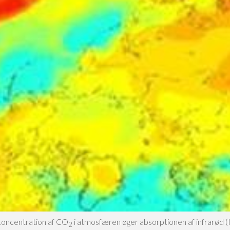
koncentration af CO
i atmosfæren øger absorptionen af infrarød (
2