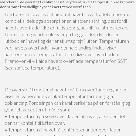
absorberet i de øverste få centimer. Det betyder at havets temperatur ikke kan være
den samme i forskellige dybder, især tæt ved overfladen.
Derfor er en præcis definition af havets overfladetemperatur
kompleks, dels pga absorptionen af solens stråling, dels fordi
havets overflade ikke er fuldstændig adskilt fra atmosfæren.
Der er luft og vand-molekyler på begge sider, dvs. der er
luftbobler i havet og der er skumsprøjt i luften. Temperaturen
ved havets overflade, hvor denne blanding findes, viser
næsten samme temperatur i luften lige over overfladen.
Fremover vil vi kalde havets overflade temperatur for ‘SST’
(sea surface temperature).
De øverste 10 meter af havet, målt fra overfladen og nedad
viser en varierende vertikal temperatur fordeling pga.
opblanding. Fordelingen kan karakteriseres på en forståelig og
generelt accepteret måde som:
• Temperaturen på selve overfladen af havet, altså den del
der har kontakt til luften over.
• Temperaturen af havet få centimeter under overfladen.