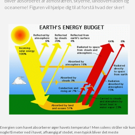
bliver absorberet af atmosfæren, skyerne, landoverfladen og
oceanerne! Figuren vil hjælpe dig til at forstå hvad der sker!
Energien som havet absorberer øger havets temperatur! Men solens stråler når kun
nogle få meter ned i havet, afhængig af stedet, men typisk bliver det meste