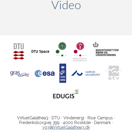
Video
(active ta
VirtuelGalathea3 · DTU · Vindenergi · Risø Campus ·
Frederiksborgvej 399 · 4000 Roskilde · Danmark ·
vg3@VirtuelGalathea3.dk