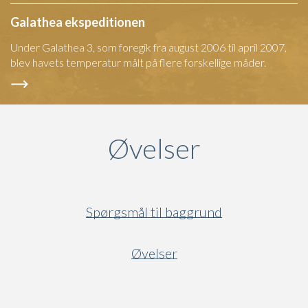
Galathea ekspeditionen
Under Galathea 3, som foregik fra august 2006 til april 2007,
blev havets temperatur målt på flere forskellige måder.
Øvelser
Spørgsmål til baggrund
Øvelser