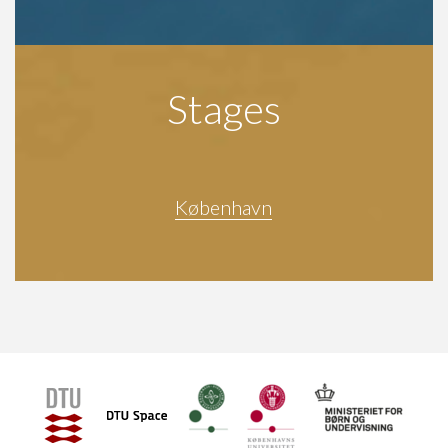
Stages
København