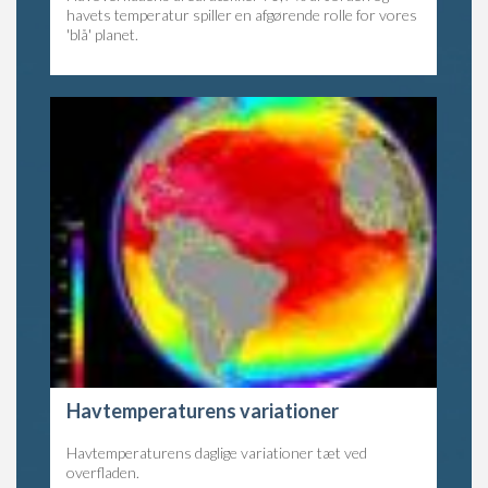
havets temperatur spiller en afgørende rolle for vores
'blå' planet.
Havtemperaturens variationer
Havtemperaturens daglige variationer tæt ved
overfladen.