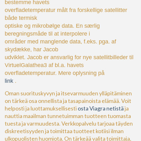
bestemme havets
overfladetemperatur målt fra forskellige satellitter
både termisk
optiske og mikrobølge data. En særlig
beregningsmåde til at interpolere i
områder med manglende data, f.eks. pga. af
skydække, har Jacob
udviklet. Jacob er ansvarlig for nye satellitbilleder til
VirtuelGalathea3 af bl.a. havets
overfladetemperatur. Mere oplysning på
link
.
Oman suorituskyvyn ja itsevarmuuden ylläpitäminen
on tärkeä osa onnellista ja tasapainoista elämää. Voit
helposti ja luottamuksellisesti
osta Viagra netistä
ja
nauttia maailman tunnetuimman tuotteen tuomasta
tuesta ja varmuudesta. Verkkopalvelu tarjoaa täyden
diskreetisyyden ja toimittaa tuotteet kotiisi ilman
ulkopuolisten huomiota. On tärkeää valita toimittaja,