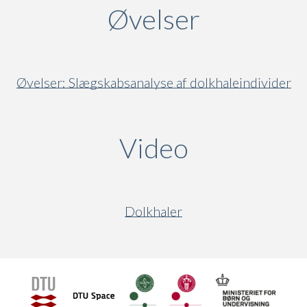
Øvelser
Øvelser: Slægskabsanalyse af dolkhaleindivider
Video
(active ta
Dolkhaler