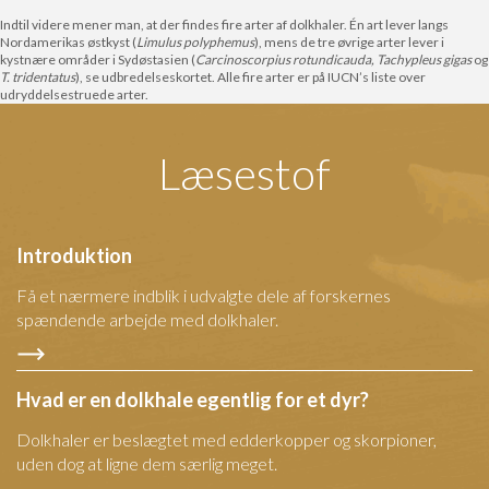
Indtil videre mener man, at der findes fire arter af dolkhaler. Én art lever langs
Nordamerikas østkyst (
Limulus polyphemus
), mens de tre øvrige arter lever i
kystnære områder i Sydøstasien (
Carcinoscorpius rotundicauda, Tachypleus gigas
og
T. tridentatus
), se udbredelseskortet. Alle fire arter er på IUCN’s liste over
udryddelsestruede arter.
Læsestof
Introduktion
Få et nærmere indblik i udvalgte dele af forskernes
spændende arbejde med dolkhaler.
Hvad er en dolkhale egentlig for et dyr?
Dolkhaler er beslægtet med edderkopper og skorpioner,
uden dog at ligne dem særlig meget.