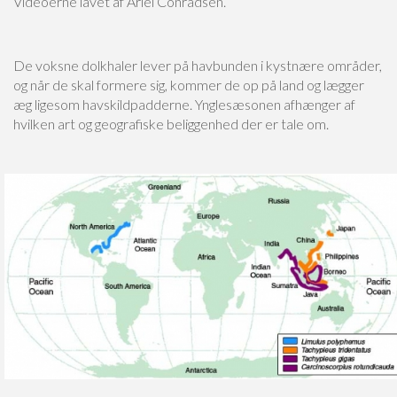
Videoerne lavet af Ariel Conradsen.
De voksne dolkhaler lever på havbunden i kystnære områder,
og når de skal formere sig, kommer de op på land og lægger
æg ligesom havskildpadderne. Ynglesæsonen afhænger af
hvilken art og geografiske beliggenhed der er tale om.