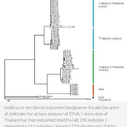
Indtil nu er der blevet indsamlet blodprøver fra alle fire arter
af dolkhaler for at lave analyser af DNA. I store dele af
Thailand har man indsamlet blod fra i alt 190 individer, i
Vietnam fra 161 individer, i Kina fra 27 individer og i USA fra