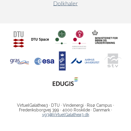
Dolkhaler
VirtuelGalathea3 · DTU · Vindenergi · Risø Campus ·
Frederiksborgvej 399 · 4000 Roskilde · Danmark ·
vg3@VirtuelGalathea3.dk