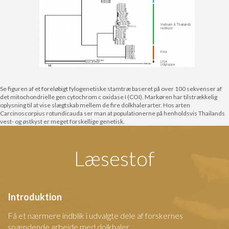
Se figuren af et foreløbigt fylogenetiske stamtræ baseret på over 100 sekvenser af
det mitochondrielle gen cytochrom c oxidase I (COI). Markøren har tilstrækkelig
oplysning til at vise slægtskab mellem de fire dolkhalerarter. Hos arten
Carcinoscorpius rotundicauda ser man at populationerne på henholdsvis Thailands
vest- og østkyst er meget forskellige genetisk.
Læsestof
Introduktion
Få et nærmere indblik i udvalgte dele af forskernes
spændende arbejde med dolkhaler.