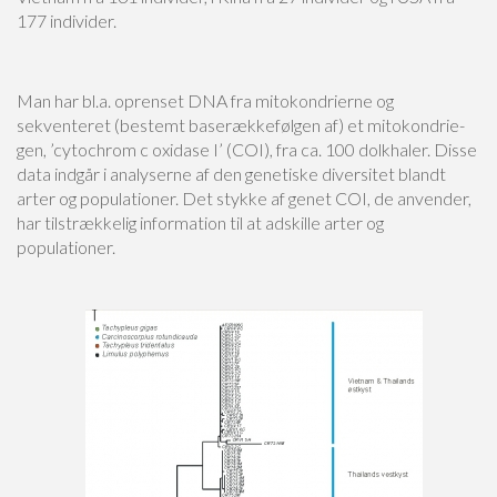
177 individer.
Man har bl.a. oprenset DNA fra mitokondrierne og
sekventeret (bestemt baserækkefølgen af) et mitokondrie-
gen, ’cytochrom c oxidase I’ (COI), fra ca. 100 dolkhaler. Disse
data indgår i analyserne af den genetiske diversitet blandt
arter og populationer. Det stykke af genet COI, de anvender,
har tilstrækkelig information til at adskille arter og
populationer.