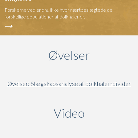
Forskerne ved endnu ikke hvor nærtbeslægtede de
forskellige populationer af dolkhaler er.
Øvelser
Øvelser: Slægskabsanalyse af dolkhaleindivider
Video
(active ta