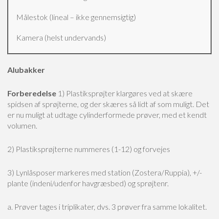
Målestok (lineal – ikke gennemsigtig)
Kamera (helst undervands)
Alubakker
Forberedelse
1) Plastiksprøjter klargøres ved at skære
spidsen af sprøjterne, og der skæres så lidt af som muligt. Det
er nu muligt at udtage cylinderformede prøver, med et kendt
volumen.
2) Plastiksprøjterne nummeres (1-12) og forvejes
3) Lynlåsposer markeres med station (Zostera/Ruppia), +/-
plante (indeni/udenfor havgræsbed) og sprøjtenr.
a. Prøver tages i triplikater, dvs. 3 prøver fra samme lokalitet.