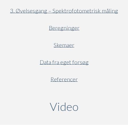
3. Øvelsesgang – Spektrofotometrisk måling
Beregninger
Skemaer
Data fra eget forsøg
Referencer
Video
(active ta