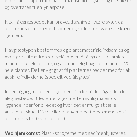
enden af sprøjten med parafilm/husholdningsfilm og elastikker
og overføres til en lynlåspose.
NB! I ålegræsbedet kan prøveudtagningen være svær, da
planternes etablerede rhizomer og rodnet er svære at skære
igennem.
Havgræstypen bestemmes og plantemateriale indsamles og
overføres til markerede lynlåsposer. Af ålegræs indsamles
minimum 5 hele planter, og af almindelig havgræs minimum 20
hele planter. Det er vigtigt at få planternes rødder med for at
adskille individerne (specielt ved ålegræs).
Inden afgang fra felten tages der billeder af de pågældende
ålegræsbede. Billederne tages med en synlig målestok
liggende indenfor billedet og hvor det er muligt at tælle
antallet af skud. Disse billeder anvendes til bestemmelse af
plantedensitet (skudtæthed).
Ved hjemkomst
Plastiksprøjterne med sediment justeres,