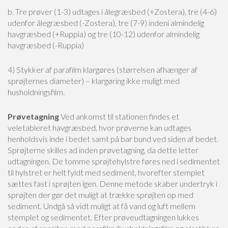
b. Tre prøver (1-3) udtages i ålegræsbed (+Zostera), tre (4-6)
udenfor ålegræsbed (-Zostera), tre (7-9) indeni almindelig
havgræsbed (+Ruppia) og tre (10-12) udenfor almindelig
havgræsbed (-Ruppia)
4) Stykker af parafilm klargøres (størrelsen afhænger af
sprøjternes diameter) – klargøring ikke muligt med
husholdningsfilm.
Prøvetagning
Ved ankomst til stationen findes et
veletableret havgræsbed, hvor prøverne kan udtages
henholdsvis inde i bedet samt på bar bund ved siden af bedet.
Sprøjterne skilles ad inden prøvetagning, da dette letter
udtagningen. De tomme sprøjtehylstre føres ned i sedimentet
til hylstret er helt fyldt med sediment, hvorefter stemplet
sættes fast i sprøjten igen. Denne metode skaber undertryk i
sprøjten der gør det muligt at trække sprøjten op med
sediment. Undgå så vidt muligt at få vand og luft mellem
stemplet og sedimentet. Efter prøveudtagningen lukkes