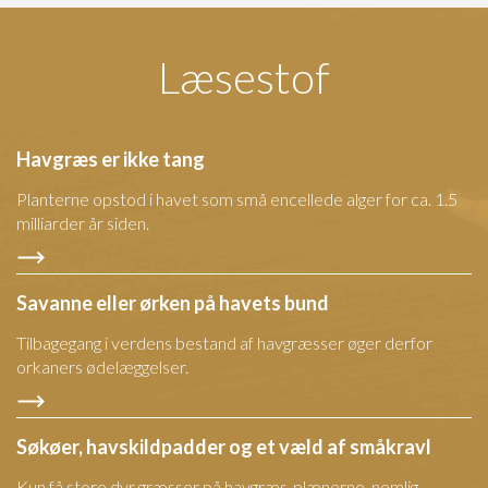
Læsestof
Havgræs er ikke tang
Planterne opstod i havet som små encellede alger for ca. 1.5
milliarder år siden.
Savanne eller ørken på havets bund
Tilbagegang i verdens bestand af havgræsser øger derfor
orkaners ødelæggelser.
Søkøer, havskildpadder og et væld af småkravl
Kun få store dyr græsser på havgræs-plænerne, nemlig