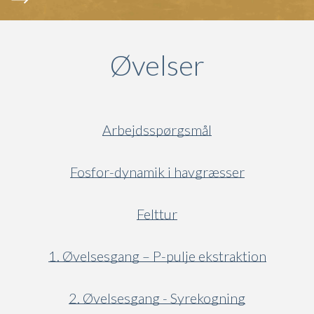
Øvelser
Arbejdsspørgsmål
Fosfor-dynamik i havgræsser
Felttur
1. Øvelsesgang – P-pulje ekstraktion
2. Øvelsesgang - Syrekogning