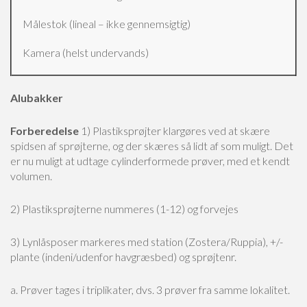
Målestok (lineal – ikke gennemsigtig)
Kamera (helst undervands)
Alubakker
Forberedelse
1) Plastiksprøjter klargøres ved at skære
spidsen af sprøjterne, og der skæres så lidt af som muligt. Det
er nu muligt at udtage cylinderformede prøver, med et kendt
volumen.
2) Plastiksprøjterne nummeres (1-12) og forvejes
3) Lynlåsposer markeres med station (Zostera/Ruppia), +/-
plante (indeni/udenfor havgræsbed) og sprøjtenr.
a. Prøver tages i triplikater, dvs. 3 prøver fra samme lokalitet.