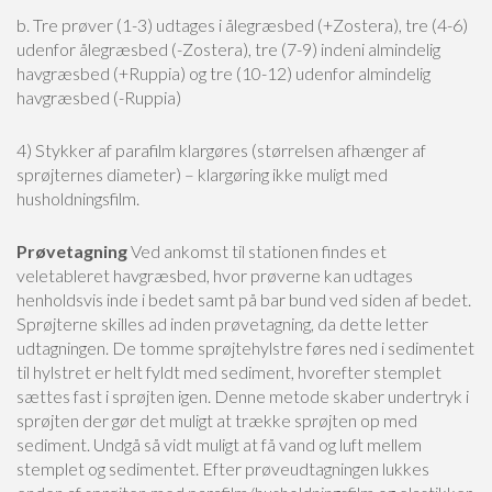
b. Tre prøver (1-3) udtages i ålegræsbed (+Zostera), tre (4-6)
udenfor ålegræsbed (-Zostera), tre (7-9) indeni almindelig
havgræsbed (+Ruppia) og tre (10-12) udenfor almindelig
havgræsbed (-Ruppia)
4) Stykker af parafilm klargøres (størrelsen afhænger af
sprøjternes diameter) – klargøring ikke muligt med
husholdningsfilm.
Prøvetagning
Ved ankomst til stationen findes et
veletableret havgræsbed, hvor prøverne kan udtages
henholdsvis inde i bedet samt på bar bund ved siden af bedet.
Sprøjterne skilles ad inden prøvetagning, da dette letter
udtagningen. De tomme sprøjtehylstre føres ned i sedimentet
til hylstret er helt fyldt med sediment, hvorefter stemplet
sættes fast i sprøjten igen. Denne metode skaber undertryk i
sprøjten der gør det muligt at trække sprøjten op med
sediment. Undgå så vidt muligt at få vand og luft mellem
stemplet og sedimentet. Efter prøveudtagningen lukkes