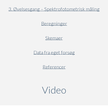
3. Øvelsesgang – Spektrofotometrisk måling
Beregninger
Skemaer
Data fra eget forsøg
Referencer
Video
(active ta