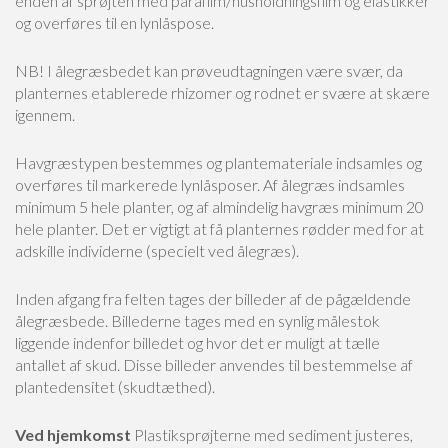
enden af sprøjten med parafilm/husholdningsfilm og elastikker
og overføres til en lynlåspose.
NB! I ålegræsbedet kan prøveudtagningen være svær, da
planternes etablerede rhizomer og rodnet er svære at skære
igennem.
Havgræstypen bestemmes og plantemateriale indsamles og
overføres til markerede lynlåsposer. Af ålegræs indsamles
minimum 5 hele planter, og af almindelig havgræs minimum 20
hele planter. Det er vigtigt at få planternes rødder med for at
adskille individerne (specielt ved ålegræs).
Inden afgang fra felten tages der billeder af de pågældende
ålegræsbede. Billederne tages med en synlig målestok
liggende indenfor billedet og hvor det er muligt at tælle
antallet af skud. Disse billeder anvendes til bestemmelse af
plantedensitet (skudtæthed).
Ved hjemkomst
Plastiksprøjterne med sediment justeres,