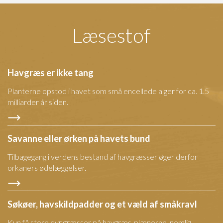
Læsestof
Havgræs er ikke tang
Planterne opstod i havet som små encellede alger for ca. 1.5
milliarder år siden.
Savanne eller ørken på havets bund
Tilbagegang i verdens bestand af havgræsser øger derfor
orkaners ødelæggelser.
Søkøer, havskildpadder og et væld af småkravl
Kun få store dyr græsser på havgræs-plænerne, nemlig