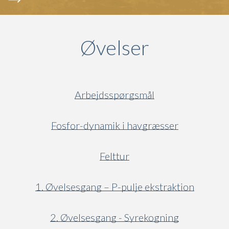
Øvelser
Arbejdsspørgsmål
Fosfor-dynamik i havgræsser
Felttur
1. Øvelsesgang – P-pulje ekstraktion
2. Øvelsesgang - Syrekogning