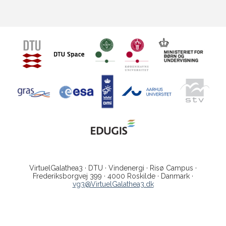
VirtuelGalathea3 · DTU · Vindenergi · Risø Campus ·
Frederiksborgvej 399 · 4000 Roskilde · Danmark ·
vg3@VirtuelGalathea3.dk