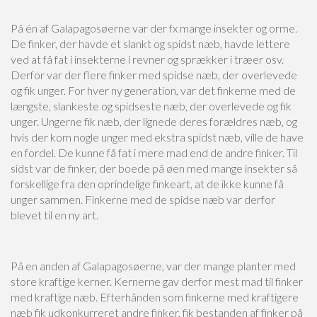
På én af Galapagosøerne var der fx mange insekter og orme.
De finker, der havde et slankt og spidst næb, havde lettere
ved at få fat i insekterne i revner og sprækker i træer osv.
Derfor var der flere finker med spidse næb, der overlevede
og fik unger. For hver ny generation, var det finkerne med de
længste, slankeste og spidseste næb, der overlevede og fik
unger. Ungerne fik næb, der lignede deres forældres næb, og
hvis der kom nogle unger med ekstra spidst næb, ville de have
en fordel. De kunne få fat i mere mad end de andre finker. Til
sidst var de finker, der boede på øen med mange insekter så
forskellige fra den oprindelige finkeart, at de ikke kunne få
unger sammen. Finkerne med de spidse næb var derfor
blevet til en ny art.
På en anden af Galapagosøerne, var der mange planter med
store kraftige kerner. Kernerne gav derfor mest mad til finker
med kraftige næb. Efterhånden som finkerne med kraftigere
næb fik udkonkurreret andre finker, fik bestanden af finker på