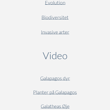
Evolution
Biodiversitet
Invasive arter
Video
(active ta
Galapagos dyr
Planter på Galapagos
Galatheas Øje