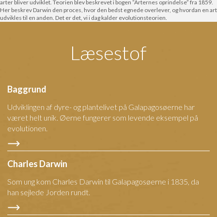
arter bliver udviklet. Teorien blev beskrevet i bogen ”Arternes oprindelse” fra 1859.
Her beskrev Darwin den proces, hvor den bedst egnede overlever, og hvordan en art
udvikles til en anden. Det er det, vi i dag kalder evolutionsteorien.
Læsestof
Baggrund
Udviklingen af dyre- og plantelivet på Galapagosøerne har
været helt unik. Øerne fungerer som levende eksempel på
evolutionen.
Charles Darwin
Som ung kom Charles Darwin til Galapagosøerne i 1835, da
han sejlede Jorden rundt.