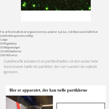
For at få et indtryk af organismernes antal er 1 µl (ca. 1 dråbe) vand målt til at
indeholde gennemsnitlig:
1 alge
50 flagellater
50 blågrønalger
10.000 bakterier
100 000 virus
Galathea fik instaleret en partikeltæller, så den under hele
turen kunne tælle de partikler, der var i vandet de sejlede
igennem.