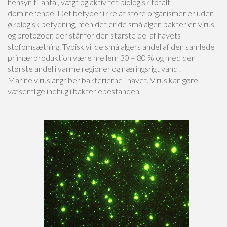
hensyn til antal, vægt og aktivitet biologisk totalt
dominerende. Det betyder ikke at store organismer er uden
økologisk betydning, men det er de små alger, bakterier, virus
og protozoer, der står for den største del af havets
stofomsætning. Typisk vil de små algers andel af den samlede
primærproduktion være mellem 30 – 80 % og med den
største andel i varme regioner og næringsrigt vand .
Marine virus angriber bakterierne i havet. Virus kan gøre
væsentlige indhug i bakteriebestanden.