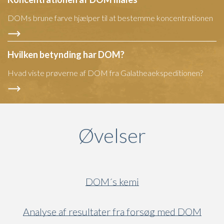
DOMs brune farve hjælper til at bestemme koncentrationen
Hvilken betynding har DOM?
Hvad viste prøverne af DOM fra Galatheaekspeditionen?
Øvelser
DOM´s kemi
Analyse af resultater fra forsøg med DOM