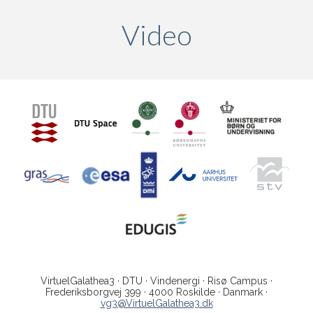
Video
(active ta
VirtuelGalathea3 · DTU · Vindenergi · Risø Campus ·
Frederiksborgvej 399 · 4000 Roskilde · Danmark ·
vg3@VirtuelGalathea3.dk