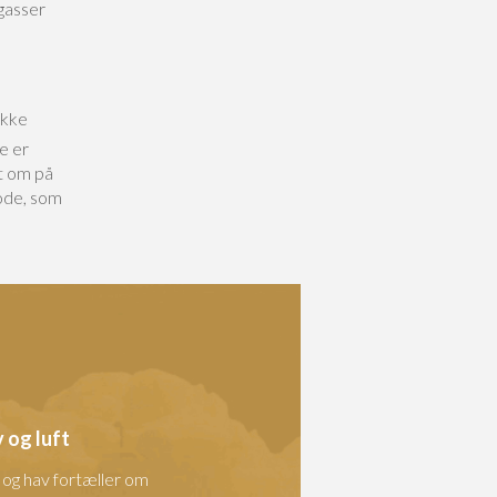
gasser
ikke
e er
t om på
ode, som
 og luft
t og hav fortæller om