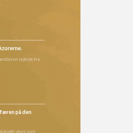
.
Azorerne.
ædderen sejlede fra
færen på den
alvkugle vises som