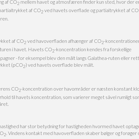
ng af CO
mellem havet og atmosfæren finder kun sted, hvor der e
2
 partialtrykket af CO
ved havets overflade og partialtrykket af CO
2
ren.
rykket af CO
ved havoverfladen afhænger af CO
-koncentratione
2
2
uren i havet. Havets CO
-koncentration kendes fra forskellige
2
agner - for eksempel blev den målt langs Galathea-ruten eller rett
rykket (pCO
) ved havets overflade blev målt.
2
rens CO
-koncentration over havområder er næsten konstant kl
2
orhold til havets koncentration, som varierer meget såvel rumligt s
ret.
hastighed har stor betydning for hastigheden hvormed havet optage
CO
. Vindens kontakt med havoverfladen skaber bølger og forøger
2