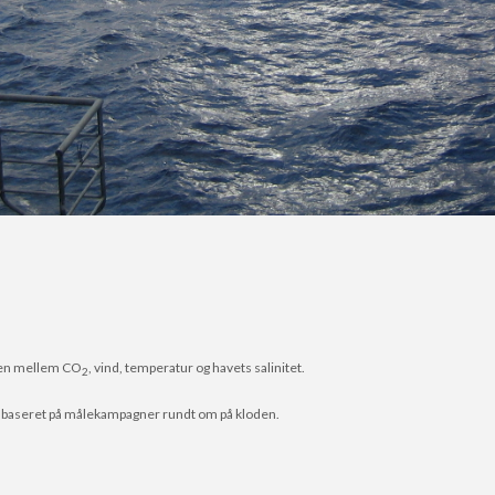
gen mellem CO
, vind, temperatur og havets salinitet.
2
er baseret på målekampagner rundt om på kloden.