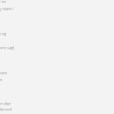
r en
oppe i
2
n og
ere sagt,
oden
om
r eller
 derved