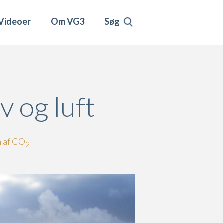
Videoer
Om VG3
Søg
 og luft
n af CO
2