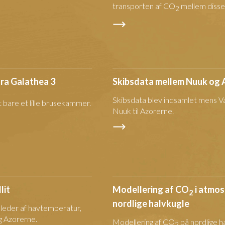
transporten af CO
mellem disse
2
ra Galathea 3
Skibsdata mellem Nuuk og 
Skibsdata blev indsamlet mens V
t bare et lille brusekammer.
Nuuk til Azorerne.
lit
Modellering af CO
i atmos
2
nordlige halvkugle
illeder af havtemperatur,
g Azorerne.
Modellering af CO
på nordlige h
2