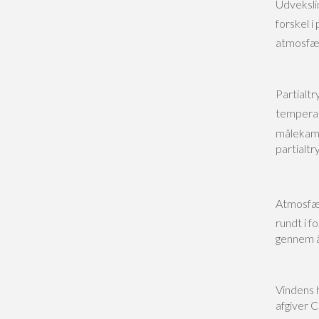
Udveksli
forskel i
atmosfæ
Partialt
temperat
målekamp
partialt
Atmosfæ
rundt i f
gennem å
Vindens 
afgiver 