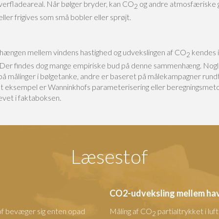
verfladeareal. Når bølger bryder, kan CO
og andre atmosfæriske 
2
ller frigives som små bobler eller sprøjt.
ngen mellem vindens hastighed og udvekslingen af CO
kendes 
2
 Der findes dog mange empiriske bud på denne sammenhæng. Nogl
på målinger i bølgetanke, andre er baseret på målekampagner rund
Et eksempel er Wanninkhofs parameterisering eller beregningsmet
evet i faktaboksen.
Læsestof
CO2-udveksling mellem hav
lstof bevæger sig enten opad
Måling af CO
partialtrykket i luf
2