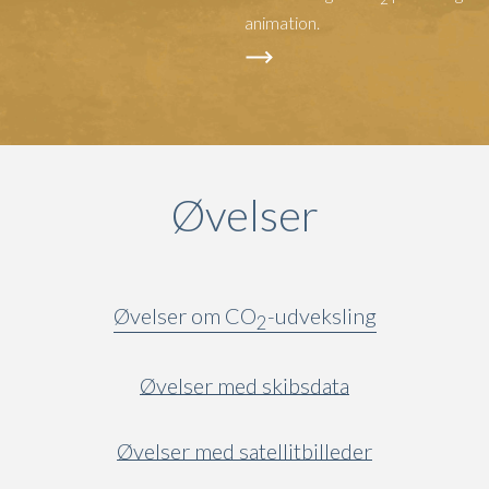
animation.
Øvelser
Øvelser om CO
-udveksling
2
Øvelser med skibsdata
Øvelser med satellitbilleder