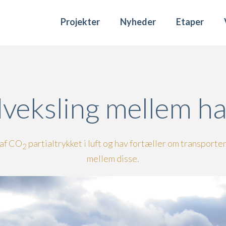
Projekter
Nyheder
Etaper
eksling mellem hav
 af CO
partialtrykket i luft og hav fortæller om transporte
2
mellem disse.