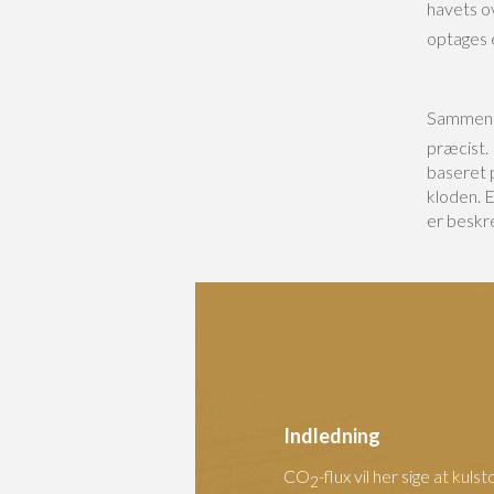
havets o
optages e
Sammenhæ
præcist.
baseret 
kloden. 
er beskr
Indledning
CO
-flux vil her sige at ku
2