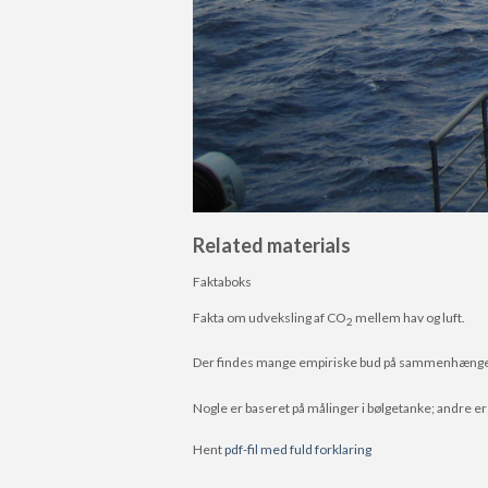
Related materials
Faktaboks
Fakta om udveksling af CO
mellem hav og luft.
2
Der findes mange empiriske bud på sammenhæn
Nogle er baseret på målinger i bølgetanke; andre 
Hent
pdf-fil med fuld forklaring