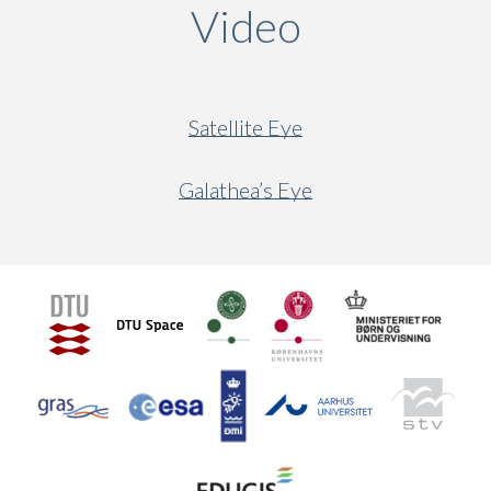
Video
(active ta
Satellite Eye
Galathea’s Eye