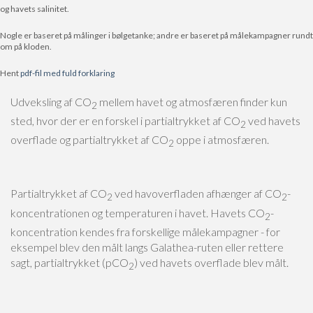
og havets salinitet.
Nogle er baseret på målinger i bølgetanke; andre er baseret på målekampagner rundt
om på kloden.
Hent
pdf-fil med fuld forklaring
Udveksling af CO
mellem havet og atmosfæren finder kun
2
sted, hvor der er en forskel i partialtrykket af CO
ved havets
2
overflade og partialtrykket af CO
oppe i atmosfæren.
2
Partialtrykket af CO
ved havoverfladen afhænger af CO
-
2
2
koncentrationen og temperaturen i havet. Havets CO
-
2
koncentration kendes fra forskellige målekampagner - for
eksempel blev den målt langs Galathea-ruten eller rettere
sagt, partialtrykket (pCO
) ved havets overflade blev målt.
2