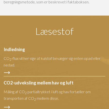
beregningsmetode, som er beskrevet i faktaboksen.
Læsestof
Indledning
CO
-flux vil her sige at kulstof bevæger sig enten opad eller
2
nedad.
CO2-udveksling mellem hav og luft
Måling af CO
partialtrykket i luft og hav fortæller om
2
transporten af CO
mellem disse.
2