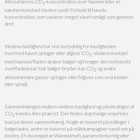
Atmosfærens CO
-koncentration over havområder er
2
næsten konstant kloden rundt i forhold til havets
koncentration, som varierer meget såvel rumligt som gennem
året.
Vindens hastighed har stor betydning for hastigheden
hvormed havet optager eller afgiver CO
. Vindens kontakt
2
med havoverfladen skaber bølger og forøger derved havets
overfladeareal. Når bølger bryder, kan CO
og andre
2
atmosfæriske gasser optages eller frigives som små bobler
eller sprøjt.
Sammenhængen mellem vindens hastighed og udvekslingen af
CO
kendes ikke præcist. Der findes dog mange empiriske
2
bud på denne sammenhæng. Nogle er baseret på målinger i
bølgetanke, andre er baseret på målekampagner rundt om på
kloden. Et eksempel er Wanninkhofs parameterisering eller