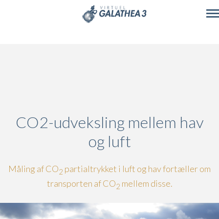
Skip to main content
CO2-udveksling mellem hav
og luft
Måling af CO
partialtrykket i luft og hav fortæller om
2
transporten af CO
mellem disse.
2