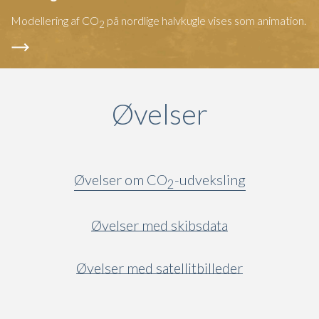
Modellering af CO
på nordlige halvkugle vises som animation.
2
Øvelser
Øvelser om CO
-udveksling
2
Øvelser med skibsdata
Øvelser med satellitbilleder