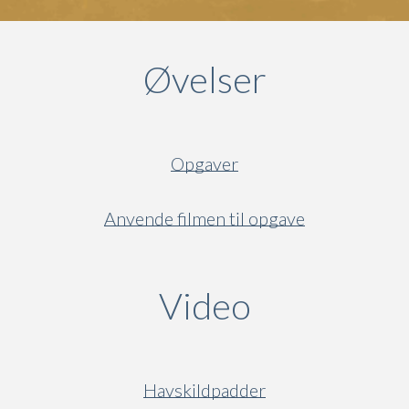
Øvelser
Opgaver
Anvende filmen til opgave
Video
(active ta
Havskildpadder