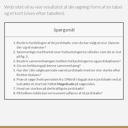
Web sitet vil nu vise resultatet af din søgning i form af en tabel
og et kort (vises efter tabellen).
Spørgsmål
Beskriv fordelingen af de jordskælv, som du har valgt at vise. Danner
der sig et mønster?
Sammenlign med kortet over forkastningerne således som de er vist
på fig. 3.
Beskriv sammenhængen mellem forkastningerne og jordskælvene?
Giv en forklaring på denne sammenhæng?
Har der i din valgte periode været jordskælv med en stor styrke efter
Richterskalaen?
Prøv at søge i hele perioden fra 1986 til i dag på store jordskælv ved at
indsætte et stort tal i feltet
Magnitude
på søgesiden.
Hvad var styrken på det kraftigste jordskælv?
På hvilken måde kan en tsunami udløses af et jordskælv?