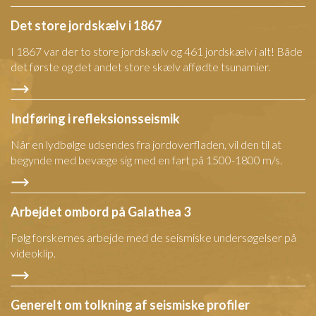
Det store jordskælv i 1867
I 1867 var der to store jordskælv og 461 jordskælv i alt! Både
det første og det andet store skælv affødte tsunamier.
Indføring i refleksionsseismik
Når en lydbølge udsendes fra jordoverfladen, vil den til at
begynde med bevæge sig med en fart på 1500-1800 m/s.
Arbejdet ombord på Galathea 3
Følg forskernes arbejde med de seismiske undersøgelser på
videoklip.
Generelt om tolkning af seismiske profiler