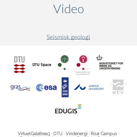
Video
(active ta
Seismisk geologi
VirtuelGalathea3 · DTU · Vindenergi · Risø Campus ·