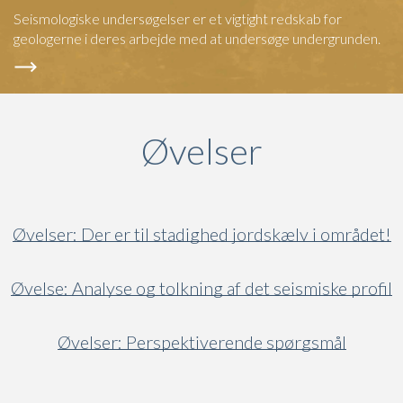
Seismologiske undersøgelser er et vigtight redskab for
geologerne i deres arbejde med at undersøge undergrunden.
Øvelser
Øvelser: Der er til stadighed jordskælv i området!
Øvelse: Analyse og tolkning af det seismiske profil
Øvelser: Perspektiverende spørgsmål