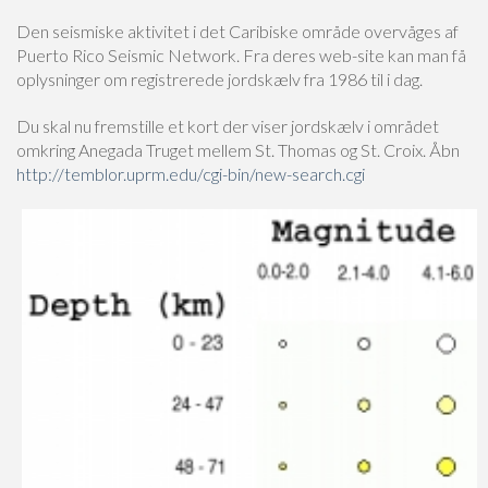
Den seismiske aktivitet i det Caribiske område overvåges af
Puerto Rico Seismic Network. Fra deres web-site kan man få
oplysninger om registrerede jordskælv fra 1986 til i dag.
Du skal nu fremstille et kort der viser jordskælv i området
omkring Anegada Truget mellem St. Thomas og St. Croix. Åbn
http://temblor.uprm.edu/cgi-bin/new-search.cgi