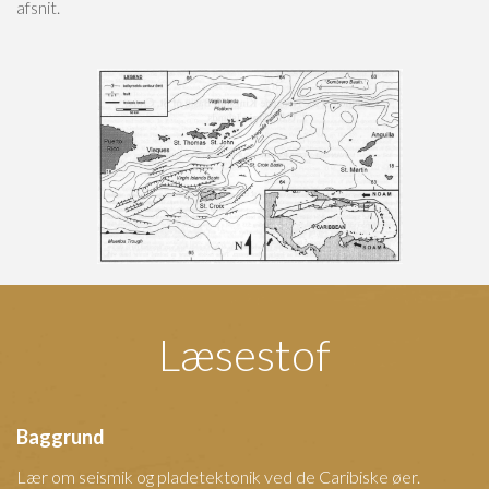
afsnit.
Læsestof
Baggrund
Lær om seismik og pladetektonik ved de Caribiske øer.