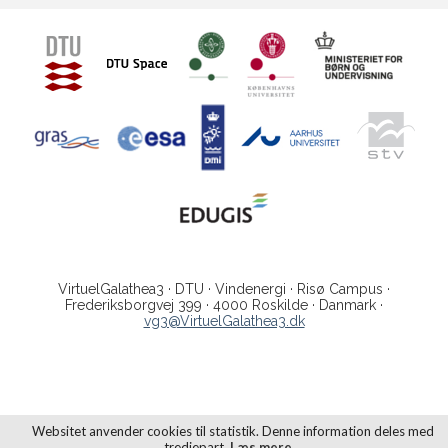
VirtuelGalathea3 · DTU · Vindenergi · Risø Campus ·
Frederiksborgvej 399 · 4000 Roskilde · Danmark ·
vg3@VirtuelGalathea3.dk
Websitet anvender cookies til statistik. Denne information deles med
tredjepart.
Læs mere…