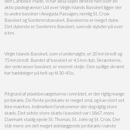
den Caribiske Plade. Vi har altså sejlet direkte hen over en
aktiv pladegrænse! Ud over Virgin Islands Bassinet ligger der
to andre bassiner i Anegada Passagen, nemlig St. Croix
Bassinet og Sombrerobassinet. Bassinerne er meget dybe.
Det dybeste er Sombrero Bassinet, som når dybder på over
6 km.
Virgin Islands Bassinet, som vi undersøgte, er 20 km bredt og
75 km bredt. Bundet af bassinet er 4,5 km dyb. Skrænterne,
der omkranser bassinet, er enormt stejle. Den sydlige skrænt
har hældninger på helt op til 30-45o.
På grund af pladebevægelserne i området, er der rigtig mange
jordskælv. De fleste jordskælv er meget små, og kan stort set
ikke mærkes. Indimellem forekommer der dog rigtig store
skælv. Det sidste store skælv i bassinet var i 1867, mens
Danmark stadig ejede St. Thomas, St. John og St. Croix. Der
står mere om det meget ødelæggende jordskælv i næste