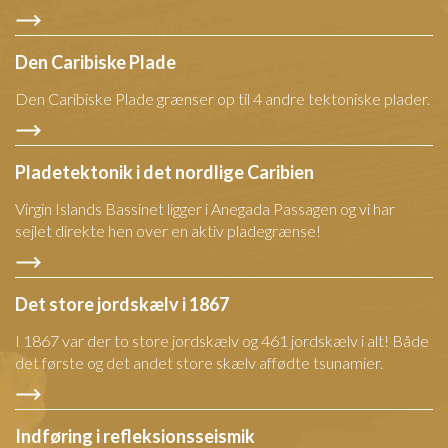
Den Caribiske Plade
Den Caribiske Plade grænser op til 4 andre tektoniske plader.
Pladetektonik i det nordlige Caribien
Virgin Islands Bassinet ligger i Anegada Passagen og vi har
sejlet direkte hen over en aktiv pladegrænse!
Det store jordskælv i 1867
I 1867 var der to store jordskælv og 461 jordskælv i alt! Både
det første og det andet store skælv affødte tsunamier.
Indføring i refleksionsseismik