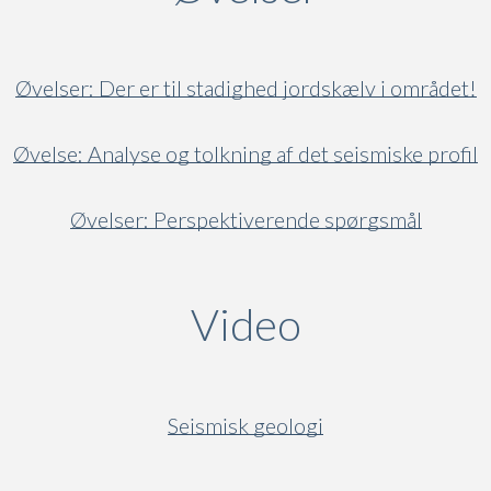
Øvelser: Der er til stadighed jordskælv i området!
Øvelse: Analyse og tolkning af det seismiske profil
Øvelser: Perspektiverende spørgsmål
Video
(active ta
Seismisk geologi