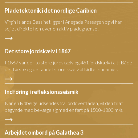
Pladetektonik i det nordlige Caribien
Virgin Islands Bassinet ligger i Anegada Passagen og vi har
sejlet direkte hen over en aktiv pladegrænse!
Det store jordskælv i 1867
I 1867 var der to store jordskælv og 461 jordskælv i alt! Både
det første og det andet store skælv affødte tsunamier.
Indføring i refleksionsseismik
Når en lydbølge udsendes fra jordoverfladen, vil den til at
begynde med bevæge sig med en fart på 1500-1800 m/s.
Arbejdet ombord på Galathea 3