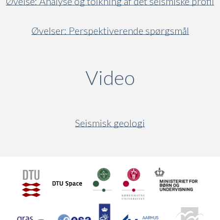
Øvelse: Analyse og tolkning af det seismiske profil
Øvelser: Perspektiverende spørgsmål
Video
(active ta
Seismisk geologi