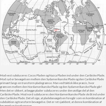
Mod vest subduceres Cocos Pladen og Nazca Pladen ind under den Caribiske Plade.
Mod syd er bevægelsen mellem den Sydamerikanske Plade og den Caribiske Plade
primært langs en transform pladegrænse. Man ved faktisk ikke præcis, hvor
grænsen mellem den Nordamerikanske Plade og den Sydamerikanske Plade går!
Men det er sikkert, at begge plader subduceres under den østlige del af den
Caribiske Plade. Mod nord subduceres den Nordamerikanske Plade skråt ind under
den Caribiske Plade. Det vil sige, at pladebevægelsen foregår som en kombination af
subduktion og transform bevægelse. Det er ret sjældent, at denne kombination af
bevægelser forekommer.