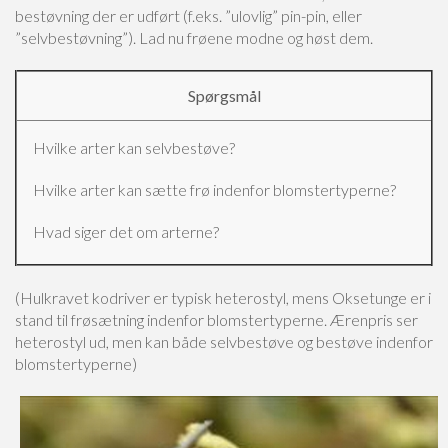
bestøvning der er udført (f.eks. ”ulovlig” pin-pin, eller
”selvbestøvning”). Lad nu frøene modne og høst dem.
Spørgsmål
Hvilke arter kan selvbestøve?
Hvilke arter kan sætte frø indenfor blomstertyperne?
Hvad siger det om arterne?
(Hulkravet kodriver er typisk heterostyl, mens Oksetunge er i
stand til frøsætning indenfor blomstertyperne. Ærenpris ser
heterostyl ud, men kan både selvbestøve og bestøve indenfor
blomstertyperne)