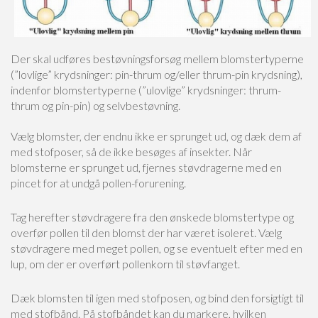
Der skal udføres bestøvningsforsøg mellem blomstertyperne
(”lovlige” krydsninger: pin-thrum og/eller thrum-pin krydsning),
indenfor blomstertyperne (”ulovlige” krydsninger: thrum-
thrum og pin-pin) og selvbestøvning.
Vælg blomster, der endnu ikke er sprunget ud, og dæk dem af
med stofposer, så de ikke besøges af insekter. Når
blomsterne er sprunget ud, fjernes støvdragerne med en
pincet for at undgå pollen-forurening.
Tag herefter støvdragere fra den ønskede blomstertype og
overfør pollen til den blomst der har været isoleret. Vælg
støvdragere med meget pollen, og se eventuelt efter med en
lup, om der er overført pollenkorn til støvfanget.
Dæk blomsten til igen med stofposen, og bind den forsigtigt til
med stofbånd. På stofbåndet kan du markere, hvilken