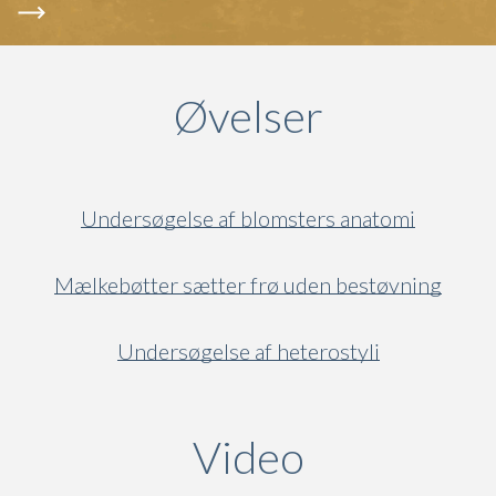
Øvelser
Undersøgelse af blomsters anatomi
Mælkebøtter sætter frø uden bestøvning
Undersøgelse af heterostyli
Video
(active ta