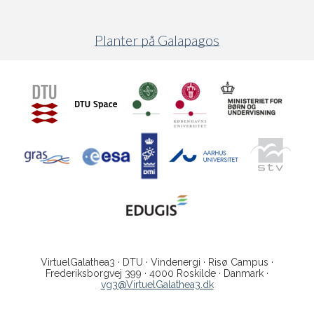
Planter på Galapagos
VirtuelGalathea3 · DTU · Vindenergi · Risø Campus ·
Frederiksborgvej 399 · 4000 Roskilde · Danmark ·
vg3@VirtuelGalathea3.dk